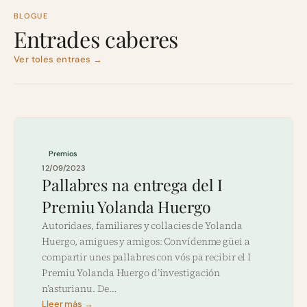
BLOGUE
Entrades caberes
Ver toles entraes →
Premios
12/09/2023
Pallabres na entrega del I
Premiu Yolanda Huergo
Autoridaes, familiares y collacies de Yolanda
Huergo, amigues y amigos: Convídenme güei a
compartir unes pallabres con vós pa recibir el I
Premiu Yolanda Huergo d’investigación
n’asturianu. De…
Lleer más →