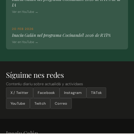
IA
Ver en YouTube →
20 FEB 2026
Inaciu Galán nel programa Cocinando’l 2026 de RTPA
Ver en YouTube →
Síguime nes redes
Conteníu diariu sobre actualidá y actividaes
X / Twitter
Facebook
Instagram
TikTok
YouTube
Twitch
Correo
Inaciu Galán