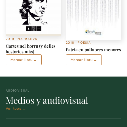
2019 · NARRATIVA
2018 · POESÍA
Cartes nel horru (y delles
Patria en pallabres menores
hestories más)
Mercar llibru →
Mercar llibru →
AUDIOVISUAL
Medios y audiovisual
Ver toos →