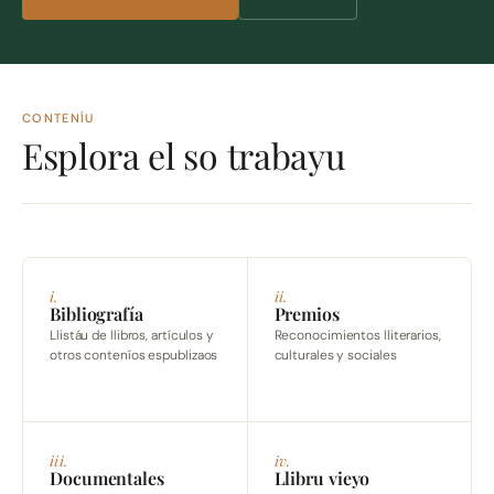
CONTENÍU
Esplora el so trabayu
i.
ii.
Bibliografía
Premios
Llistáu de llibros, artículos y
Reconocimientos lliterarios,
otros conteníos espublizaos
culturales y sociales
iii.
iv.
Documentales
Llibru vieyo