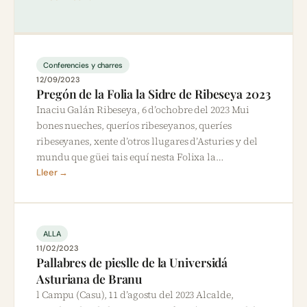
Conferencies y charres
12/09/2023
Pregón de la Folia la Sidre de Ribeseya 2023
Inaciu Galán Ribeseya, 6 d’ochobre del 2023 Mui
bones nueches, queríos ribeseyanos, queríes
ribeseyanes, xente d’otros llugares d’Asturies y del
mundu que güei tais equí nesta Folixa la…
Lleer →
ALLA
11/02/2023
Pallabres de pieslle de la Universidá
Asturiana de Branu
l Campu (Casu), 11 d’agostu del 2023 Alcalde,