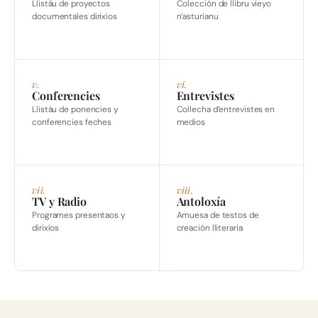
Llistáu de proyectos
Colección de llibru vieyo
documentales dirixíos
n’asturianu
v.
vi.
Conferencies
Entrevistes
Llistáu de ponencies y
Collecha d’entrevistes en
conferencies feches
medios
vii.
viii.
TV y Radio
Antoloxía
Programes presentaos y
Amuesa de testos de
dirixíos
creación lliteraria