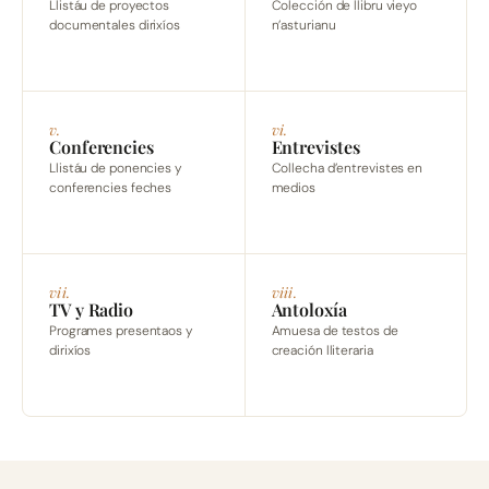
Llistáu de proyectos
Colección de llibru vieyo
documentales dirixíos
n’asturianu
v.
vi.
Conferencies
Entrevistes
Llistáu de ponencies y
Collecha d’entrevistes en
conferencies feches
medios
vii.
viii.
TV y Radio
Antoloxía
Programes presentaos y
Amuesa de testos de
dirixíos
creación lliteraria