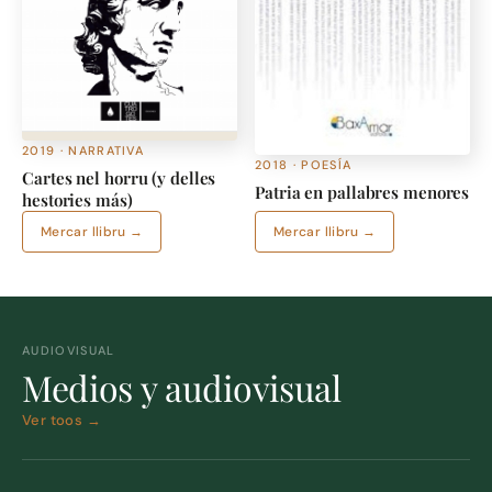
2019 · NARRATIVA
2018 · POESÍA
Cartes nel horru (y delles
Patria en pallabres menores
hestories más)
Mercar llibru →
Mercar llibru →
AUDIOVISUAL
Medios y audiovisual
Ver toos →