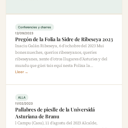
Conferencies y charres
12/09/2023
Pregón de la Folia la Sidre de Ribeseya 2023
Inaciu Galán Ribeseya, 6 d’ochobre del 2023 Mui
bones nueches, queríos ribeseyanos, queríes
ribeseyanes, xente d’otros llugares d’Asturies y del
mundu que güei tais equí nesta Folixa la…
Lleer →
ALLA
11/02/2023
Pallabres de pieslle de la Universidá
Asturiana de Branu
l Campu (Casu), 11 d’agostu del 2023 Alcalde,