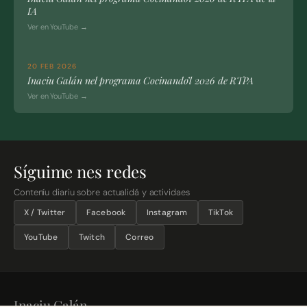
IA
Ver en YouTube →
20 FEB 2026
Inaciu Galán nel programa Cocinando’l 2026 de RTPA
Ver en YouTube →
Síguime nes redes
Conteníu diariu sobre actualidá y actividaes
X / Twitter
Facebook
Instagram
TikTok
YouTube
Twitch
Correo
Inaciu Galán