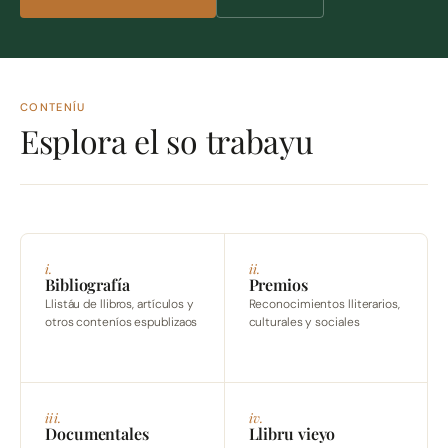
CONTENÍU
Esplora el so trabayu
i.
ii.
Bibliografía
Premios
Llistáu de llibros, artículos y
Reconocimientos lliterarios,
otros conteníos espublizaos
culturales y sociales
iii.
iv.
Documentales
Llibru vieyo