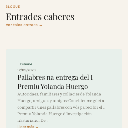
BLOGUE
Entrades caberes
Ver toles entraes →
Premios
12/09/2023
Pallabres na entrega del I
Premiu Yolanda Huergo
Autoridaes, familiares y collacies de Yolanda
Huergo, amigues y amigos: Convídenme güei a
compartir unes pallabres con vós pa recibir el I
Premiu Yolanda Huergo d’investigación
n’asturianu. De…
Lleer más →