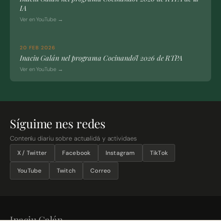
IA
Ver en YouTube →
20 FEB 2026
Inaciu Galán nel programa Cocinando’l 2026 de RTPA
Ver en YouTube →
Síguime nes redes
Conteníu diariu sobre actualidá y actividaes
X / Twitter
Facebook
Instagram
TikTok
YouTube
Twitch
Correo
Inaciu Galán