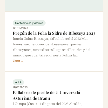
Conferencies y charres
12/09/2023
Pregón de la Folia la Sidre de Ribeseya 2023
Inaciu Galán Ribeseya, 6 d’ochobre del 2023 Mui
bones nueches, queríos ribeseyanos, queríes
ribeseyanes, xente d’otros llugares d’Asturies y del
mundu que güei tais equí nesta Folixa la…
Lleer →
ALLA
11/02/2023
Pallabres de pieslle de la Universidá
Asturiana de Branu
l Campu (Casu), 11 d’agostu del 2023 Alcalde,