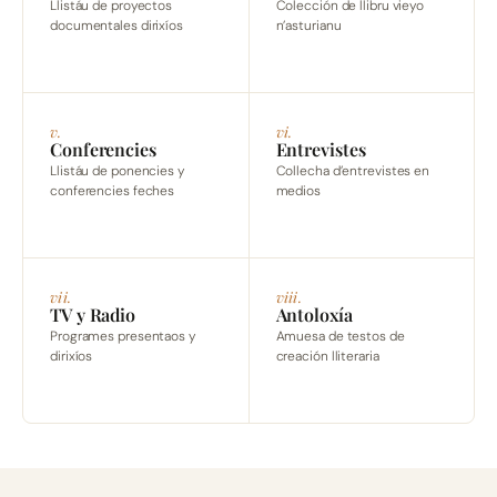
Llistáu de proyectos
Colección de llibru vieyo
documentales dirixíos
n’asturianu
v.
vi.
Conferencies
Entrevistes
Llistáu de ponencies y
Collecha d’entrevistes en
conferencies feches
medios
vii.
viii.
TV y Radio
Antoloxía
Programes presentaos y
Amuesa de testos de
dirixíos
creación lliteraria