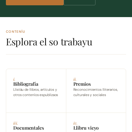
CONTENÍU
Esplora el so trabayu
i.
ii.
Bibliografía
Premios
Llistáu de llibros, artículos y
Reconocimientos lliterarios,
otros conteníos espublizaos
culturales y sociales
iii.
iv.
Documentales
Llibru vieyo