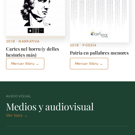
2019 · NARRATIVA
2018 · POESÍA
Cartes nel horru (y delles
Patria en pallabres menores
hestories más)
Mercar llibru →
Mercar llibru →
AUDIOVISUAL
Medios y audiovisual
Ver toos →