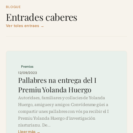
BLOGUE
Entrades caberes
Ver toles entraes →
Premios
12/09/2023
Pallabres na entrega del I
Premiu Yolanda Huergo
Autoridaes, familiares y collacies de Yolanda
Huergo, amigues y amigos: Convídenme güei a
compartir unes pallabres con vós pa recibir el I
Premiu Yolanda Huergo d’investigación
n’asturianu. De…
Lleer más →