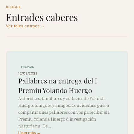
BLOGUE
Entrades caberes
Ver toles entraes →
Premios
12/09/2023
Pallabres na entrega del I
Premiu Yolanda Huergo
Autoridaes, familiares y collacies de Yolanda
Huergo, amigues y amigos: Convídenme güei a
compartir unes pallabres con vós pa recibir el I
Premiu Yolanda Huergo d’investigación
n’asturianu. De…
Lleer más →