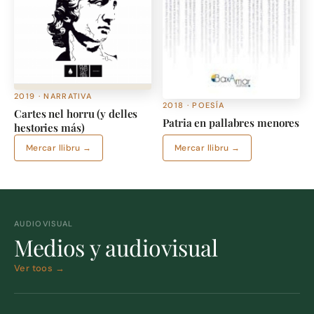
2019 · NARRATIVA
2018 · POESÍA
Cartes nel horru (y delles
Patria en pallabres menores
hestories más)
Mercar llibru →
Mercar llibru →
AUDIOVISUAL
Medios y audiovisual
Ver toos →