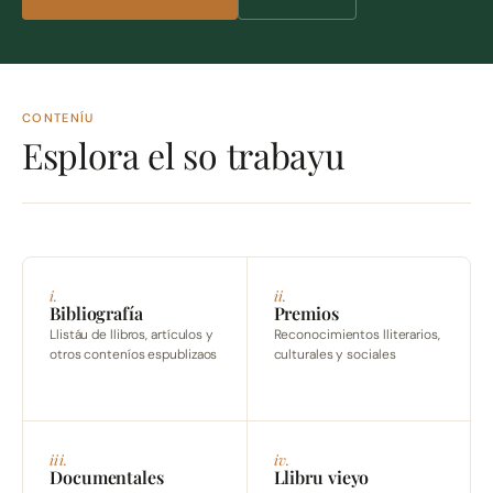
CONTENÍU
Esplora el so trabayu
i.
ii.
Bibliografía
Premios
Llistáu de llibros, artículos y
Reconocimientos lliterarios,
otros conteníos espublizaos
culturales y sociales
iii.
iv.
Documentales
Llibru vieyo