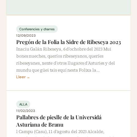
Conferencies y charres
12/09/2023
Pregón de la Folia la Sidre de Ribeseya 2023
Inaciu Galán Ribeseya, 6 d’ochobre del 2023 Mui
bones nueches, queríos ribeseyanos, queríes
ribeseyanes, xente d’otros llugares d’Asturies y del
mundu que güei tais equí nesta Folixa la…
Lleer →
ALLA
11/02/2023
Pallabres de pieslle de la Universidá
Asturiana de Branu
l Campu (Casu), 11 d’agostu del 2023 Alcalde,