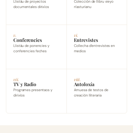
Llistáu de proyectos
Colección de llibru vieyo
documentales dirixíos
n’asturianu
v.
vi.
Conferencies
Entrevistes
Llistáu de ponencies y
Collecha d’entrevistes en
conferencies feches
medios
vii.
viii.
TV y Radio
Antoloxía
Programes presentaos y
Amuesa de testos de
dirixíos
creación lliteraria