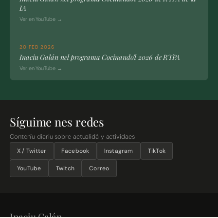
IA
Ver en YouTube →
20 FEB 2026
Inaciu Galán nel programa Cocinando’l 2026 de RTPA
Ver en YouTube →
Síguime nes redes
Conteníu diariu sobre actualidá y actividaes
X / Twitter
Facebook
Instagram
TikTok
YouTube
Twitch
Correo
Inaciu Galán