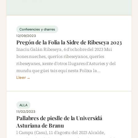
Conferencies y charres
12/09/2023
Pregón de la Folia la Sidre de Ribeseya 2023
Inaciu Galán Ribeseya, 6 d’ochobre del 2023 Mui
bones nueches, queríos ribeseyanos, queríes
ribeseyanes, xente d’otros llugares d’Asturies y del
mundu que güei tais equí nesta Folixa la…
Lleer →
ALLA
11/02/2023
Pallabres de pieslle de la Universidá
Asturiana de Branu
l Campu (Casu), 11 d’agostu del 2023 Alcalde,