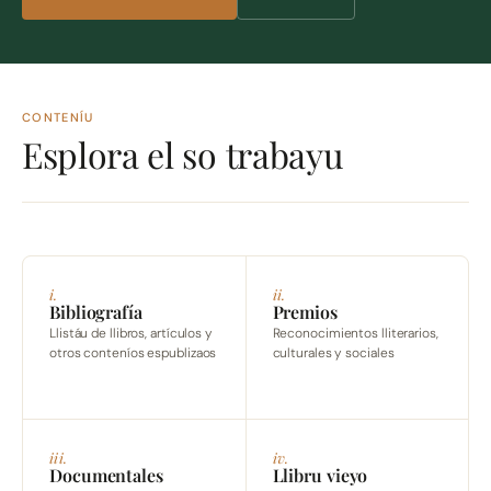
CONTENÍU
Esplora el so trabayu
i.
ii.
Bibliografía
Premios
Llistáu de llibros, artículos y
Reconocimientos lliterarios,
otros conteníos espublizaos
culturales y sociales
iii.
iv.
Documentales
Llibru vieyo