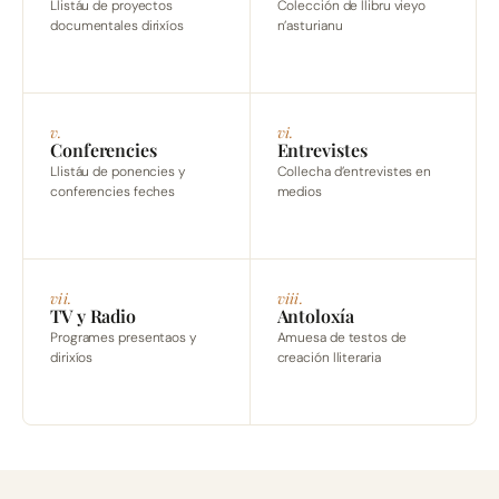
Llistáu de proyectos
Colección de llibru vieyo
documentales dirixíos
n’asturianu
v.
vi.
Conferencies
Entrevistes
Llistáu de ponencies y
Collecha d’entrevistes en
conferencies feches
medios
vii.
viii.
TV y Radio
Antoloxía
Programes presentaos y
Amuesa de testos de
dirixíos
creación lliteraria