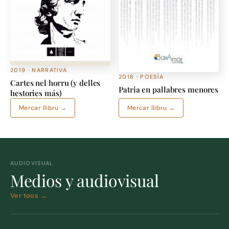
2019 · NARRATIVA
2018 · POESÍA
Cartes nel horru (y delles
Patria en pallabres menores
hestories más)
Mercar llibru →
Mercar llibru →
AUDIOVISUAL
Medios y audiovisual
Ver toos →