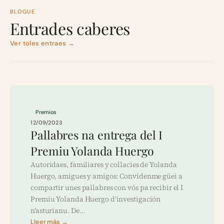
BLOGUE
Entrades caberes
Ver toles entraes →
Premios
12/09/2023
Pallabres na entrega del I
Premiu Yolanda Huergo
Autoridaes, familiares y collacies de Yolanda
Huergo, amigues y amigos: Convídenme güei a
compartir unes pallabres con vós pa recibir el I
Premiu Yolanda Huergo d’investigación
n’asturianu. De…
Lleer más →