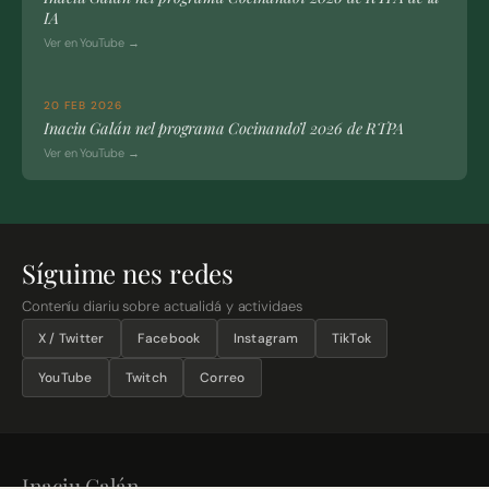
IA
Ver en YouTube →
20 FEB 2026
Inaciu Galán nel programa Cocinando’l 2026 de RTPA
Ver en YouTube →
Síguime nes redes
Conteníu diariu sobre actualidá y actividaes
X / Twitter
Facebook
Instagram
TikTok
YouTube
Twitch
Correo
Inaciu Galán