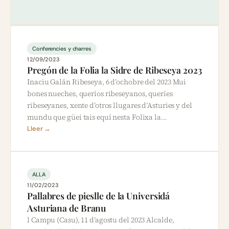
Conferencies y charres
12/09/2023
Pregón de la Folia la Sidre de Ribeseya 2023
Inaciu Galán Ribeseya, 6 d’ochobre del 2023 Mui
bones nueches, queríos ribeseyanos, queríes
ribeseyanes, xente d’otros llugares d’Asturies y del
mundu que güei tais equí nesta Folixa la…
Lleer →
ALLA
11/02/2023
Pallabres de pieslle de la Universidá
Asturiana de Branu
l Campu (Casu), 11 d’agostu del 2023 Alcalde,