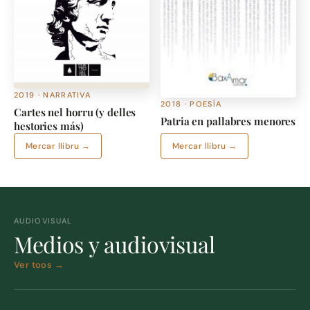
2019 · NARRATIVA
2018 · POESÍA
Cartes nel horru (y delles
Patria en pallabres menores
hestories más)
Mercar llibru →
Mercar llibru →
AUDIOVISUAL
Medios y audiovisual
Ver toos →