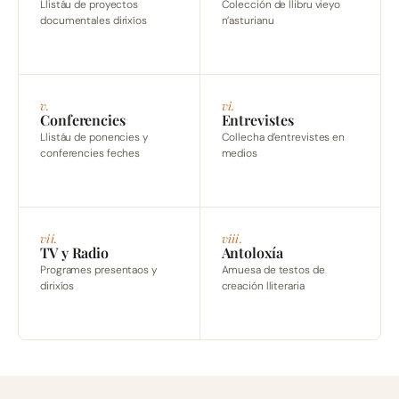
Llistáu de proyectos
Colección de llibru vieyo
documentales dirixíos
n’asturianu
v.
vi.
Conferencies
Entrevistes
Llistáu de ponencies y
Collecha d’entrevistes en
conferencies feches
medios
vii.
viii.
TV y Radio
Antoloxía
Programes presentaos y
Amuesa de testos de
dirixíos
creación lliteraria