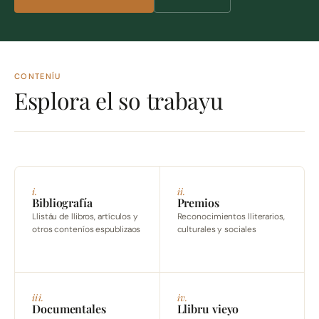
CONTENÍU
Esplora el so trabayu
i.
ii.
Bibliografía
Premios
Llistáu de llibros, artículos y
Reconocimientos lliterarios,
otros conteníos espublizaos
culturales y sociales
iii.
iv.
Documentales
Llibru vieyo