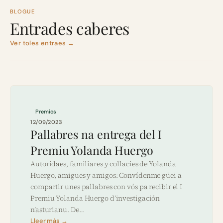
BLOGUE
Entrades caberes
Ver toles entraes →
Premios
12/09/2023
Pallabres na entrega del I
Premiu Yolanda Huergo
Autoridaes, familiares y collacies de Yolanda
Huergo, amigues y amigos: Convídenme güei a
compartir unes pallabres con vós pa recibir el I
Premiu Yolanda Huergo d’investigación
n’asturianu. De…
Lleer más →