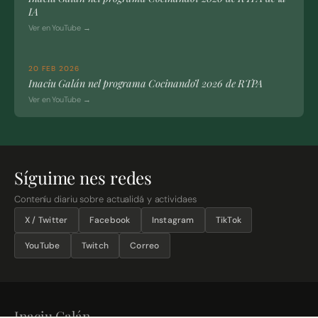
IA
Ver en YouTube →
20 FEB 2026
Inaciu Galán nel programa Cocinando’l 2026 de RTPA
Ver en YouTube →
Síguime nes redes
Conteníu diariu sobre actualidá y actividaes
X / Twitter
Facebook
Instagram
TikTok
YouTube
Twitch
Correo
Inaciu Galán