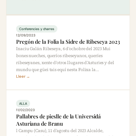
Conferencies y charres
12/09/2023
Pregón de la Folia la Sidre de Ribeseya 2023
Inaciu Galán Ribeseya, 6 d’ochobre del 2023 Mui
bones nueches, queríos ribeseyanos, queríes
ribeseyanes, xente d’otros llugares d’Asturies y del
mundu que güei tais equí nesta Folixa la…
Lleer →
ALLA
11/02/2023
Pallabres de pieslle de la Universidá
Asturiana de Branu
l Campu (Casu), 11 d’agostu del 2023 Alcalde,