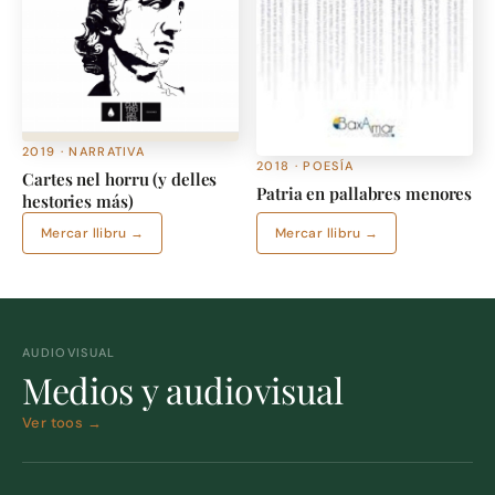
2019 · NARRATIVA
2018 · POESÍA
Cartes nel horru (y delles
Patria en pallabres menores
hestories más)
Mercar llibru →
Mercar llibru →
AUDIOVISUAL
Medios y audiovisual
Ver toos →