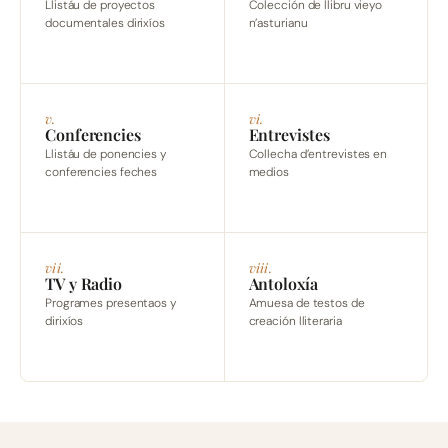
Llistáu de proyectos
Colección de llibru vieyo
documentales dirixíos
n’asturianu
v.
vi.
Conferencies
Entrevistes
Llistáu de ponencies y
Collecha d’entrevistes en
conferencies feches
medios
vii.
viii.
TV y Radio
Antoloxía
Programes presentaos y
Amuesa de testos de
dirixíos
creación lliteraria