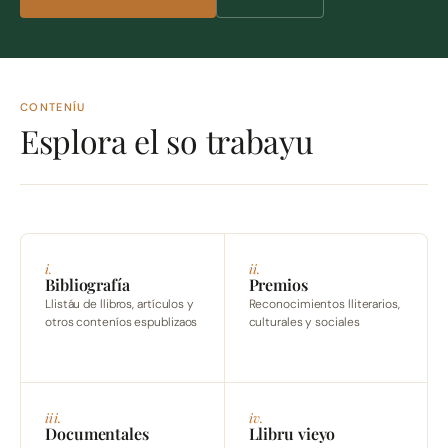
CONTENÍU
Esplora el so trabayu
i.
ii.
Bibliografía
Premios
Llistáu de llibros, artículos y
Reconocimientos lliterarios,
otros conteníos espublizaos
culturales y sociales
iii.
iv.
Documentales
Llibru vieyo