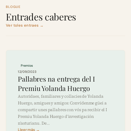
BLOGUE
Entrades caberes
Ver toles entraes →
Premios
12/09/2023
Pallabres na entrega del I
Premiu Yolanda Huergo
Autoridaes, familiares y collacies de Yolanda
Huergo, amigues y amigos: Convídenme güei a
compartir unes pallabres con vós pa recibir el I
Premiu Yolanda Huergo d’investigación
n’asturianu. De…
Lleer más →