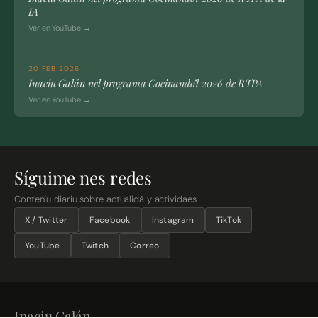
IA
Ver en YouTube →
20 FEB 2026
Inaciu Galán nel programa Cocinando’l 2026 de RTPA
Ver en YouTube →
Síguime nes redes
Conteníu diariu sobre actualidá y actividaes
X / Twitter
Facebook
Instagram
TikTok
YouTube
Twitch
Correo
Inaciu Galán