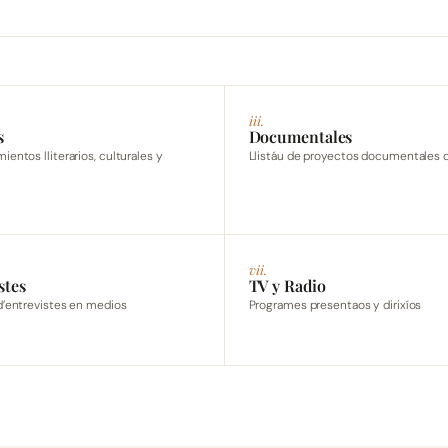
iii.
s
Documentales
entos lliterarios, culturales y
Llistáu de proyectos documentales d
vii.
stes
TV y Radio
d’entrevistes en medios
Programes presentaos y dirixíos