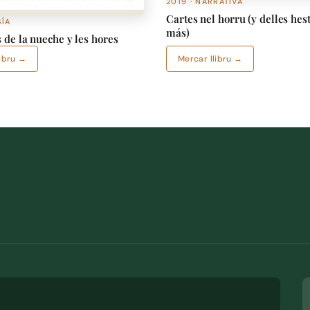
2019 · NARRATIVA
Cartes nel horru (y delles hes
SÍA
más)
 de la nueche y les hores
libru →
Mercar llibru →