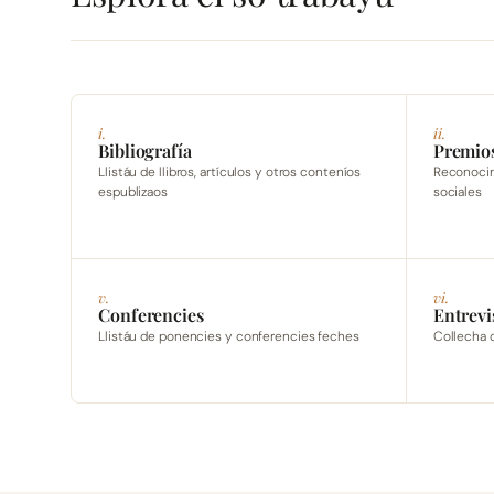
i.
ii.
Bibliografía
Premio
Llistáu de llibros, artículos y otros conteníos
Reconocimi
espublizaos
sociales
v.
vi.
Conferencies
Entrevi
Llistáu de ponencies y conferencies feches
Collecha 