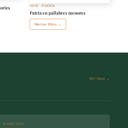
2018 · POESÍA
tories
Patria en pallabres menores
Mercar llibru →
Ver toos →
18 MAR 2026