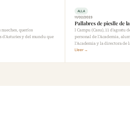
ALLA
11/02/2023
Pallabres de pieslle de 
s nueches, queríos
l Campu (Casu), 11 d’agostu d
es d’Asturies y del mundu que
personal de l’Academia, alu
l’Academia y la directora de 
Lleer →