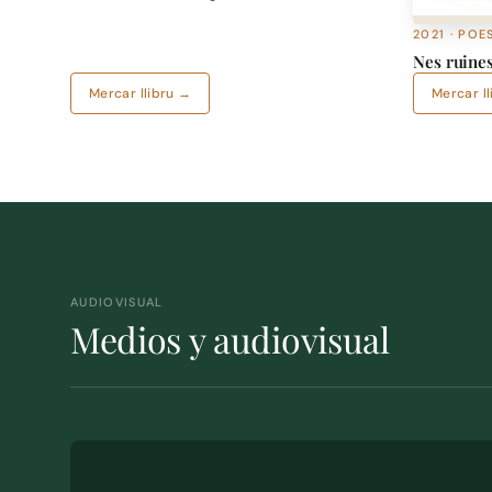
2021 · POE
Nes ruines
Mercar llibru →
Mercar l
AUDIOVISUAL
Medios y audiovisual