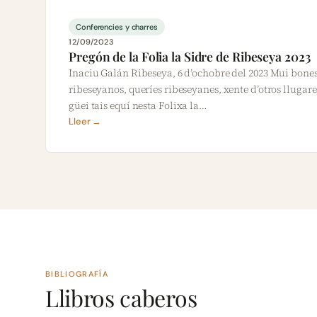
Conferencies y charres
12/09/2023
Pregón de la Folia la Sidre de Ribeseya 2023
Inaciu Galán Ribeseya, 6 d’ochobre del 2023 Mui bone
ribeseyanos, queríes ribeseyanes, xente d’otros llugar
güei tais equí nesta Folixa la…
Lleer →
BIBLIOGRAFÍA
Llibros caberos