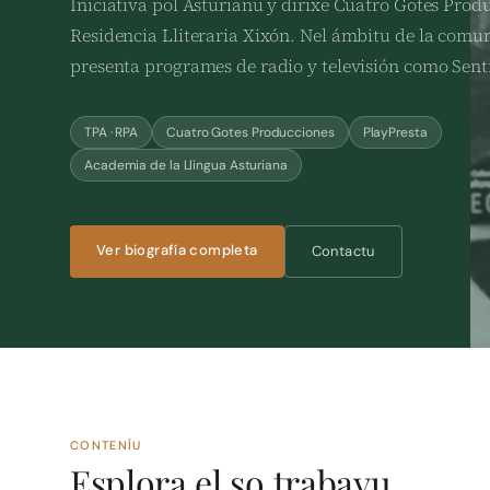
Iniciativa pol Asturianu y dirixe Cuatro Gotes Produ
Residencia Lliteraria Xixón. Nel ámbitu de la comu
presenta programes de radio y televisión como Senti
TPA · RPA
Cuatro Gotes Producciones
PlayPresta
Academia de la Llingua Asturiana
Ver biografía completa
Contactu
CONTENÍU
Esplora el so trabayu