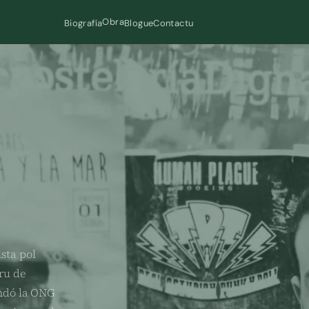
Obra
Biografía
Blogue
Contactu
ista pol
ru de
undó la ONG