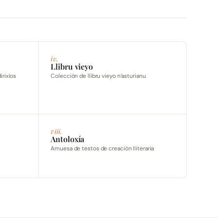
iv.
Llibru vieyo
irixíos
Colección de llibru vieyo n’asturianu
viii.
Antoloxía
Amuesa de testos de creación lliteraria