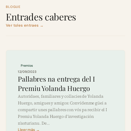
BLOGUE
Entrades caberes
Ver toles entraes →
Premios
12/09/2023
Pallabres na entrega del I
Premiu Yolanda Huergo
Autoridaes, familiares y collacies de Yolanda
Huergo, amigues y amigos: Convídenme güei a
compartir unes pallabres con vós pa recibir el I
Premiu Yolanda Huergo d’investigación
n’asturianu. De…
Lleer más →