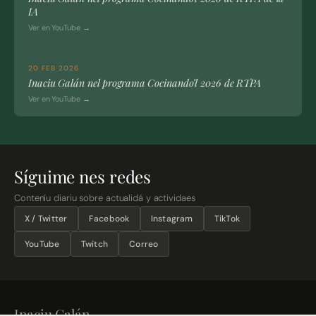
IA
Ver en YouTube →
20 FEB 2026
Inaciu Galán nel programa Cocinando’l 2026 de RTPA
Ver en YouTube →
Síguime nes redes
Conteníu diariu sobre actualidá y actividaes
X / Twitter
Facebook
Instagram
TikTok
YouTube
Twitch
Correo
Inaciu Galán