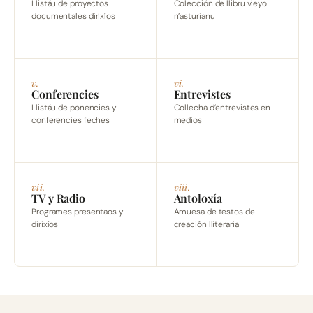
Llistáu de proyectos
Colección de llibru vieyo
documentales dirixíos
n’asturianu
v.
vi.
Conferencies
Entrevistes
Llistáu de ponencies y
Collecha d’entrevistes en
conferencies feches
medios
vii.
viii.
TV y Radio
Antoloxía
Programes presentaos y
Amuesa de testos de
dirixíos
creación lliteraria