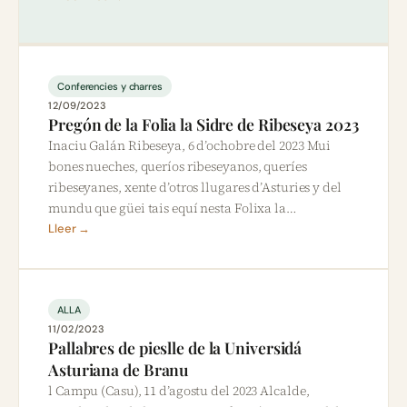
Conferencies y charres
12/09/2023
Pregón de la Folia la Sidre de Ribeseya 2023
Inaciu Galán Ribeseya, 6 d’ochobre del 2023 Mui
bones nueches, queríos ribeseyanos, queríes
ribeseyanes, xente d’otros llugares d’Asturies y del
mundu que güei tais equí nesta Folixa la…
Lleer →
ALLA
11/02/2023
Pallabres de pieslle de la Universidá
Asturiana de Branu
l Campu (Casu), 11 d’agostu del 2023 Alcalde,