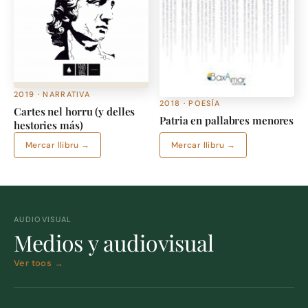
2019 · NARRATIVA
2018 · POESÍA
Cartes nel horru (y delles
Patria en pallabres menores
hestories más)
Mercar llibru →
Mercar llibru →
AUDIOVISUAL
Medios y audiovisual
Ver toos →