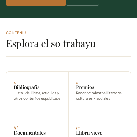
CONTENÍU
Esplora el so trabayu
i.
ii.
Bibliografía
Premios
Llistáu de llibros, artículos y
Reconocimientos lliterarios,
otros conteníos espublizaos
culturales y sociales
iii.
iv.
Documentales
Llibru vieyo