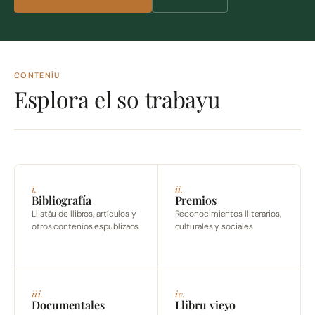
CONTENÍU
Esplora el so trabayu
i.
ii.
Bibliografía
Premios
Llistáu de llibros, artículos y
Reconocimientos lliterarios,
otros conteníos espublizaos
culturales y sociales
iii.
iv.
Documentales
Llibru vieyo