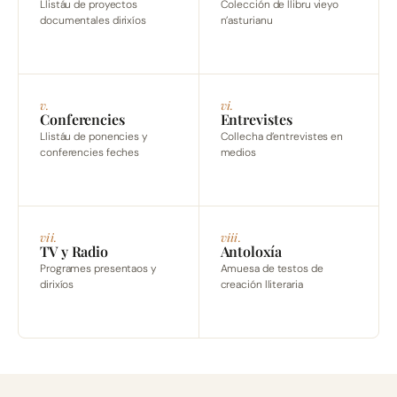
Llistáu de proyectos
Colección de llibru vieyo
documentales dirixíos
n’asturianu
v.
vi.
Conferencies
Entrevistes
Llistáu de ponencies y
Collecha d’entrevistes en
conferencies feches
medios
vii.
viii.
TV y Radio
Antoloxía
Programes presentaos y
Amuesa de testos de
dirixíos
creación lliteraria