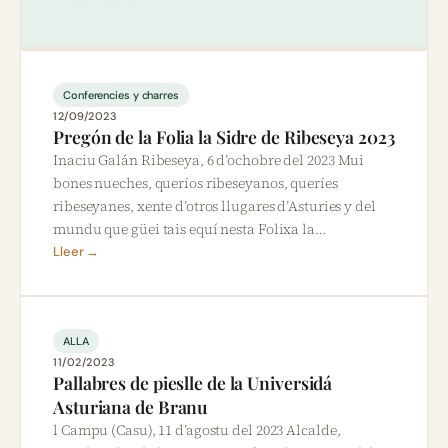
Conferencies y charres
12/09/2023
Pregón de la Folia la Sidre de Ribeseya 2023
Inaciu Galán Ribeseya, 6 d’ochobre del 2023 Mui
bones nueches, queríos ribeseyanos, queríes
ribeseyanes, xente d’otros llugares d’Asturies y del
mundu que güei tais equí nesta Folixa la…
Lleer →
ALLA
11/02/2023
Pallabres de pieslle de la Universidá
Asturiana de Branu
l Campu (Casu), 11 d’agostu del 2023 Alcalde,