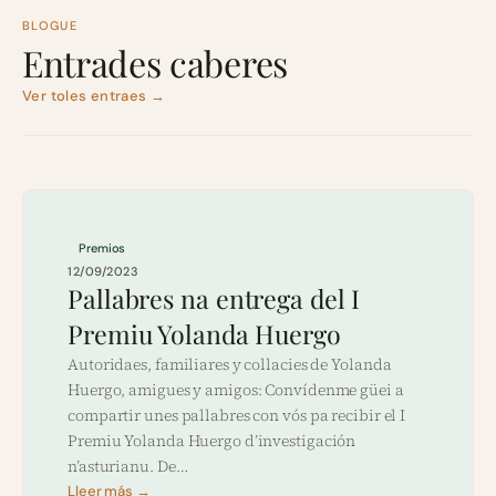
BLOGUE
Entrades caberes
Ver toles entraes →
Premios
12/09/2023
Pallabres na entrega del I
Premiu Yolanda Huergo
Autoridaes, familiares y collacies de Yolanda
Huergo, amigues y amigos: Convídenme güei a
compartir unes pallabres con vós pa recibir el I
Premiu Yolanda Huergo d’investigación
n’asturianu. De…
Lleer más →