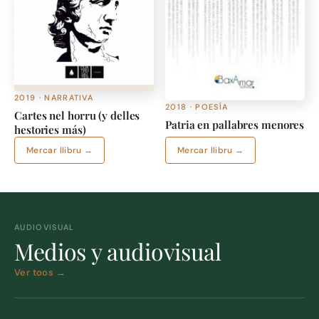
2019 · NARRATIVA
2018 · POESÍA
Cartes nel horru (y delles
Patria en pallabres menores
hestories más)
Mercar llibru →
Mercar llibru →
AUDIOVISUAL
Medios y audiovisual
Ver toos →