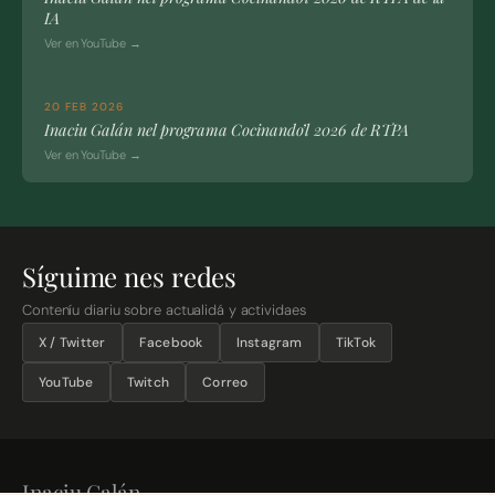
IA
Ver en YouTube →
20 FEB 2026
Inaciu Galán nel programa Cocinando’l 2026 de RTPA
Ver en YouTube →
Síguime nes redes
Conteníu diariu sobre actualidá y actividaes
X / Twitter
Facebook
Instagram
TikTok
YouTube
Twitch
Correo
Inaciu Galán