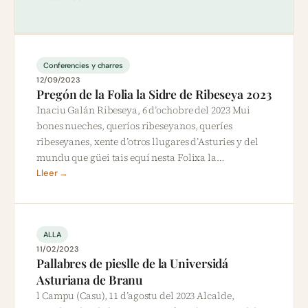
Conferencies y charres
12/09/2023
Pregón de la Folia la Sidre de Ribeseya 2023
Inaciu Galán Ribeseya, 6 d’ochobre del 2023 Mui
bones nueches, queríos ribeseyanos, queríes
ribeseyanes, xente d’otros llugares d’Asturies y del
mundu que güei tais equí nesta Folixa la…
Lleer →
ALLA
11/02/2023
Pallabres de pieslle de la Universidá
Asturiana de Branu
l Campu (Casu), 11 d’agostu del 2023 Alcalde,