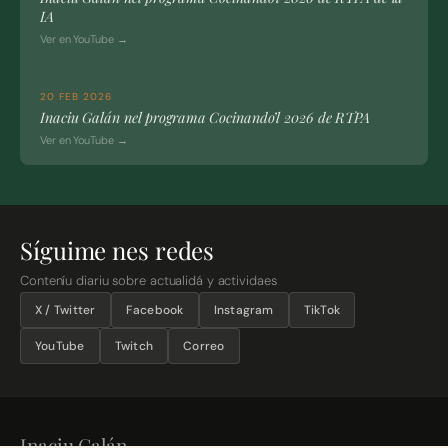
IA
Ver en YouTube →
20 FEB 2026
Inaciu Galán nel programa Cocinando’l 2026 de RTPA
Ver en YouTube →
Síguime nes redes
Conteníu diariu sobre actualidá y actividaes
X / Twitter
Facebook
Instagram
TikTok
YouTube
Twitch
Correo
Inaciu Galán