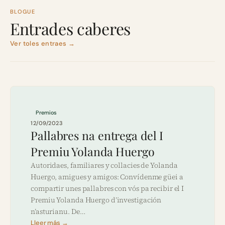
BLOGUE
Entrades caberes
Ver toles entraes →
Premios
12/09/2023
Pallabres na entrega del I
Premiu Yolanda Huergo
Autoridaes, familiares y collacies de Yolanda
Huergo, amigues y amigos: Convídenme güei a
compartir unes pallabres con vós pa recibir el I
Premiu Yolanda Huergo d’investigación
n’asturianu. De…
Lleer más →