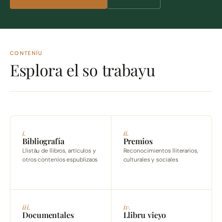
CONTENÍU
Esplora el so trabayu
i.
ii.
Bibliografía
Premios
Llistáu de llibros, artículos y
Reconocimientos lliterarios,
otros conteníos espublizaos
culturales y sociales
iii.
iv.
Documentales
Llibru vieyo