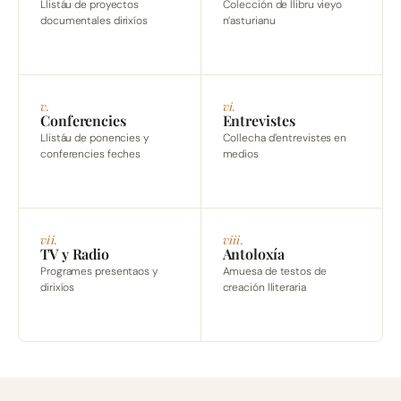
Llistáu de proyectos
Colección de llibru vieyo
documentales dirixíos
n’asturianu
v.
vi.
Conferencies
Entrevistes
Llistáu de ponencies y
Collecha d’entrevistes en
conferencies feches
medios
vii.
viii.
TV y Radio
Antoloxía
Programes presentaos y
Amuesa de testos de
dirixíos
creación lliteraria