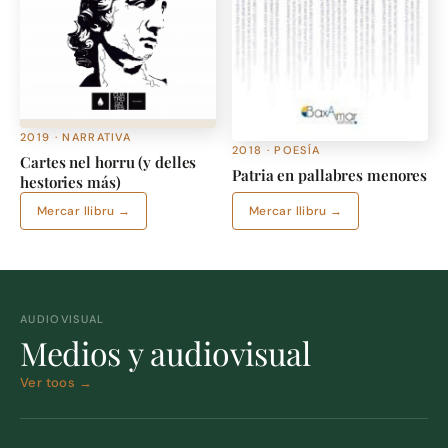
2019 · NARRATIVA
2018 · POESÍA
Cartes nel horru (y delles
Patria en pallabres menores
hestories más)
Mercar llibru →
Mercar llibru →
AUDIOVISUAL
Medios y audiovisual
Ver toos →