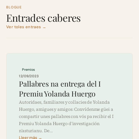
BLOGUE
Entrades caberes
Ver toles entraes →
Premios
12/09/2023
Pallabres na entrega del I
Premiu Yolanda Huergo
Autoridaes, familiares y collacies de Yolanda
Huergo, amigues y amigos: Convídenme güei a
compartir unes pallabres con vós pa recibir el I
Premiu Yolanda Huergo d’investigación
n’asturianu. De…
Lleer más →