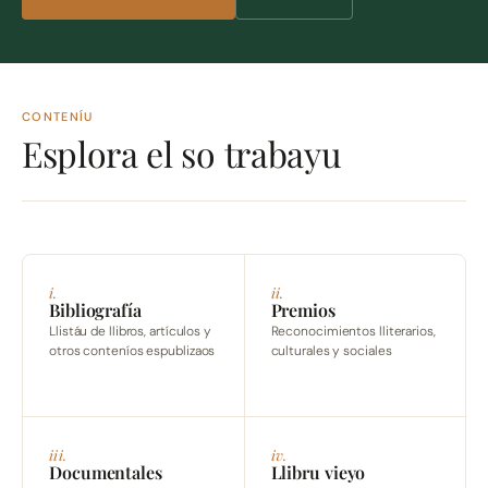
CONTENÍU
Esplora el so trabayu
i.
ii.
Bibliografía
Premios
Llistáu de llibros, artículos y
Reconocimientos lliterarios,
otros conteníos espublizaos
culturales y sociales
iii.
iv.
Documentales
Llibru vieyo