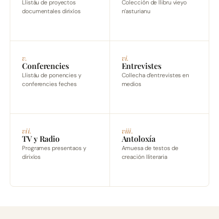
Llistáu de proyectos
Colección de llibru vieyo
documentales dirixíos
n’asturianu
v.
vi.
Conferencies
Entrevistes
Llistáu de ponencies y
Collecha d’entrevistes en
conferencies feches
medios
vii.
viii.
TV y Radio
Antoloxía
Programes presentaos y
Amuesa de testos de
dirixíos
creación lliteraria