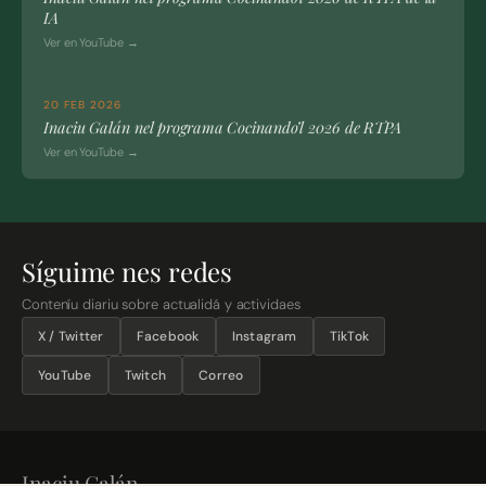
IA
Ver en YouTube →
20 FEB 2026
Inaciu Galán nel programa Cocinando’l 2026 de RTPA
Ver en YouTube →
Síguime nes redes
Conteníu diariu sobre actualidá y actividaes
X / Twitter
Facebook
Instagram
TikTok
YouTube
Twitch
Correo
Inaciu Galán