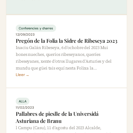
Conferencies y charres
12/09/2023
Pregón de la Folia la Sidre de Ribeseya 2023
Inaciu Galán Ribeseya, 6 d’ochobre del 2023 Mui
bones nueches, queríos ribeseyanos, queríes
ribeseyanes, xente d’otros llugares d’Asturies y del
mundu que güei tais equí nesta Folixa la…
Lleer →
ALLA
11/02/2023
Pallabres de pieslle de la Universidá
Asturiana de Branu
l Campu (Casu), 11 d’agostu del 2023 Alcalde,