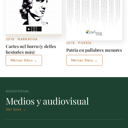
2019 · NARRATIVA
2018 · POESÍA
Cartes nel horru (y delles
Patria en pallabres menores
hestories más)
Mercar llibru →
Mercar llibru →
AUDIOVISUAL
Medios y audiovisual
Ver toos →