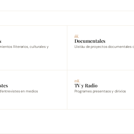
iii.
s
Documentales
entos lliterarios, culturales y
Llistáu de proyectos documentales d
vii.
stes
TV y Radio
d’entrevistes en medios
Programes presentaos y dirixíos