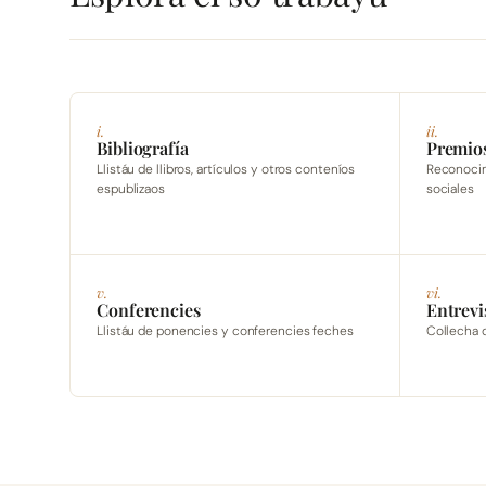
i.
ii.
Bibliografía
Premio
Llistáu de llibros, artículos y otros conteníos
Reconocimi
espublizaos
sociales
v.
vi.
Conferencies
Entrevi
Llistáu de ponencies y conferencies feches
Collecha 