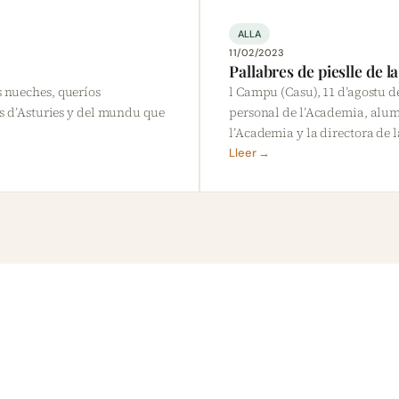
ALLA
11/02/2023
Pallabres de pieslle de 
s nueches, queríos
l Campu (Casu), 11 d’agostu d
es d’Asturies y del mundu que
personal de l’Academia, alu
l’Academia y la directora de 
Lleer →