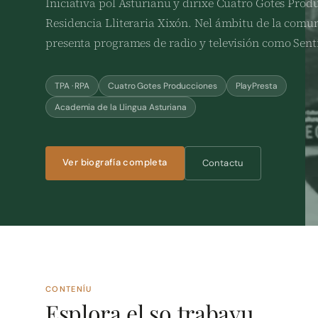
Iniciativa pol Asturianu y dirixe Cuatro Gotes Produ
Residencia Lliteraria Xixón. Nel ámbitu de la comu
presenta programes de radio y televisión como Senti
TPA · RPA
Cuatro Gotes Producciones
PlayPresta
Academia de la Llingua Asturiana
Ver biografía completa
Contactu
CONTENÍU
Esplora el so trabayu