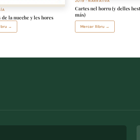
2019 · NARRATIVA
Cartes nel horru (y delles hes
SÍA
más)
 de la nueche y les hores
libru →
Mercar llibru →