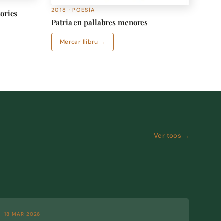
2018 · POESÍA
tories
Patria en pallabres menores
Mercar llibru →
Ver toos →
18 MAR 2026