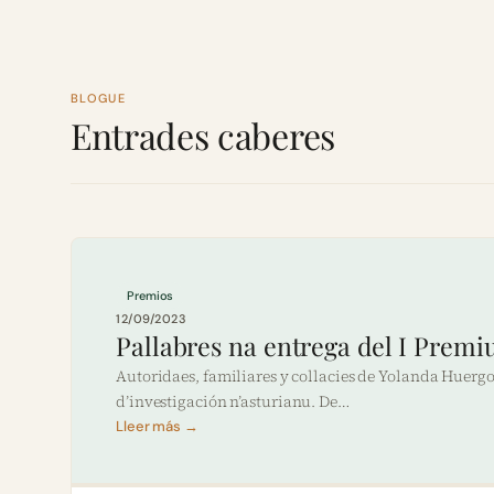
BLOGUE
Entrades caberes
Premios
12/09/2023
Pallabres na entrega del I Prem
Autoridaes, familiares y collacies de Yolanda Huerg
d’investigación n’asturianu. De…
Lleer más →