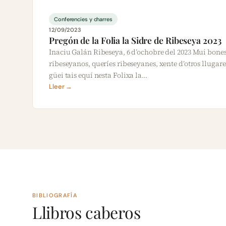
Conferencies y charres
12/09/2023
Pregón de la Folia la Sidre de Ribeseya 2023
Inaciu Galán Ribeseya, 6 d’ochobre del 2023 Mui bone
ribeseyanos, queríes ribeseyanes, xente d’otros llugar
güei tais equí nesta Folixa la…
Lleer →
BIBLIOGRAFÍA
Llibros caberos