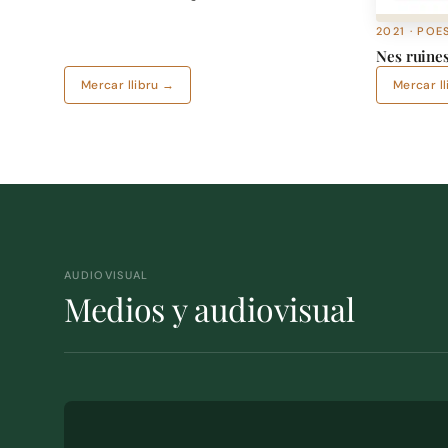
2021 · POE
Nes ruines
Mercar llibru →
Mercar l
AUDIOVISUAL
Medios y audiovisual