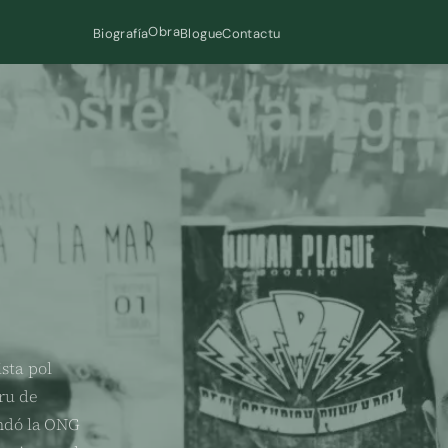
Obra
Biografía
Blogue
Contactu
ista pol
ru de
undó la ONG