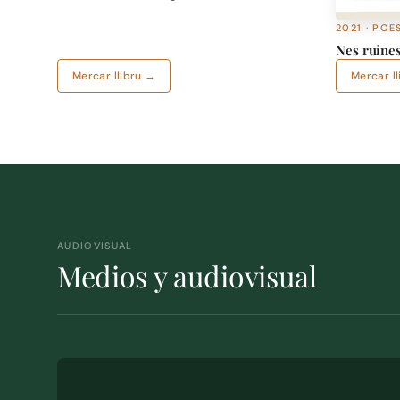
2021 · POE
Nes ruines
Mercar llibru →
Mercar l
AUDIOVISUAL
Medios y audiovisual