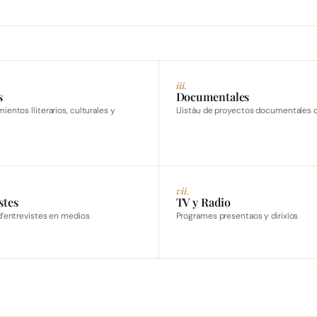
iii.
s
Documentales
entos lliterarios, culturales y
Llistáu de proyectos documentales d
vii.
stes
TV y Radio
d’entrevistes en medios
Programes presentaos y dirixíos