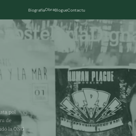
Obra
Biografía
Blogue
Contactu
ista pol
ru de
undó la ONG