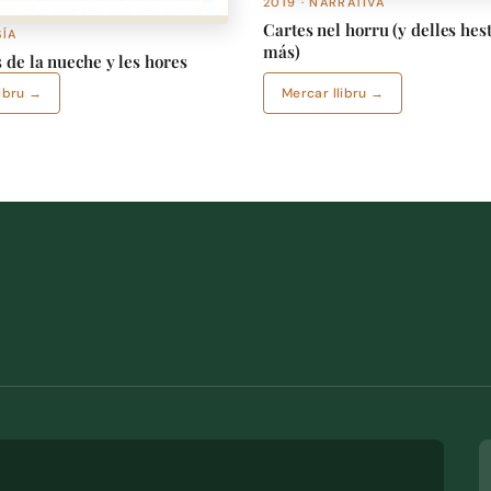
2019 · NARRATIVA
Cartes nel horru (y delles hes
SÍA
más)
 de la nueche y les hores
libru →
Mercar llibru →