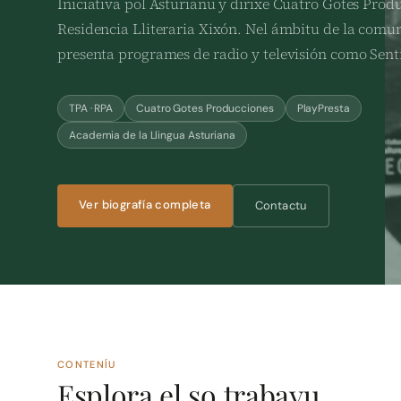
Iniciativa pol Asturianu y dirixe Cuatro Gotes Produ
Residencia Lliteraria Xixón. Nel ámbitu de la comu
presenta programes de radio y televisión como Senti
TPA · RPA
Cuatro Gotes Producciones
PlayPresta
Academia de la Llingua Asturiana
Ver biografía completa
Contactu
CONTENÍU
Esplora el so trabayu