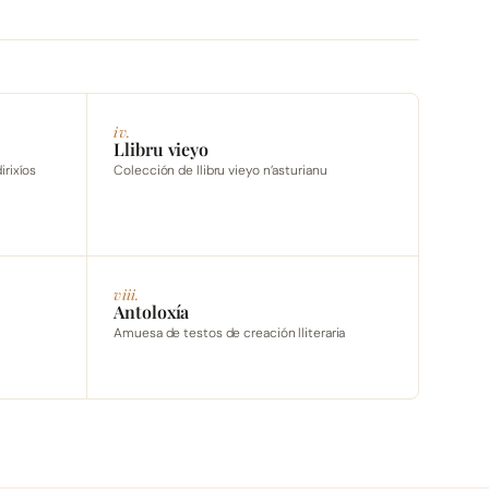
iv.
Llibru vieyo
irixíos
Colección de llibru vieyo n’asturianu
viii.
Antoloxía
Amuesa de testos de creación lliteraria