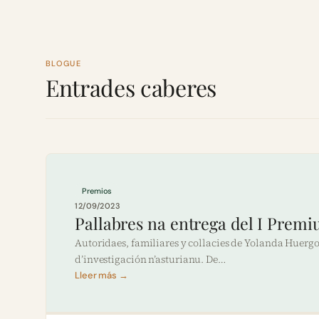
BLOGUE
Entrades caberes
Premios
12/09/2023
Pallabres na entrega del I Prem
Autoridaes, familiares y collacies de Yolanda Huerg
d’investigación n’asturianu. De…
Lleer más →