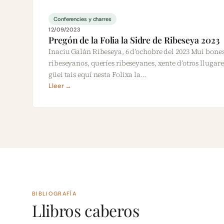
Conferencies y charres
12/09/2023
Pregón de la Folia la Sidre de Ribeseya 2023
Inaciu Galán Ribeseya, 6 d’ochobre del 2023 Mui bone
ribeseyanos, queríes ribeseyanes, xente d’otros llugar
güei tais equí nesta Folixa la…
Lleer →
BIBLIOGRAFÍA
Llibros caberos