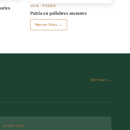
2018 · POESÍA
tories
Patria en pallabres menores
Mercar llibru →
Ver toos →
18 MAR 2026