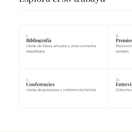
i.
ii.
Bibliografía
Premio
Llistáu de llibros, artículos y otros conteníos
Reconocimi
espublizaos
sociales
v.
vi.
Conferencies
Entrevi
Llistáu de ponencies y conferencies feches
Collecha 