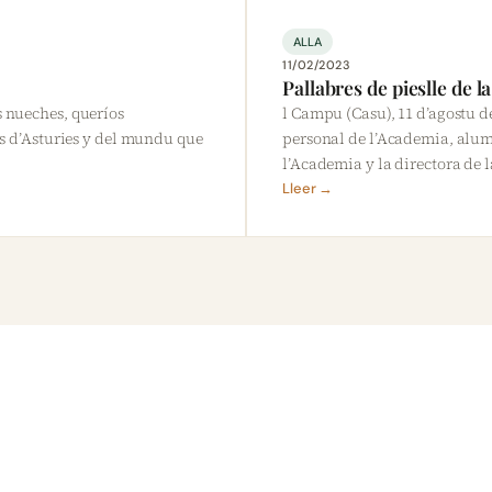
ALLA
11/02/2023
Pallabres de pieslle de 
s nueches, queríos
l Campu (Casu), 11 d’agostu d
es d’Asturies y del mundu que
personal de l’Academia, alu
l’Academia y la directora de 
Lleer →