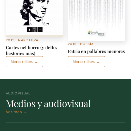
2019 · NARRATIVA
2018 · POESÍA
Cartes nel horru (y delles
Patria en pallabres menores
hestories más)
Mercar llibru →
Mercar llibru →
AUDIOVISUAL
Medios y audiovisual
Ver toos →