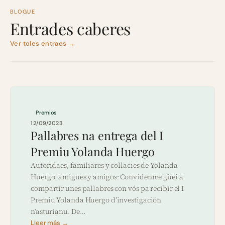
BLOGUE
Entrades caberes
Ver toles entraes →
Premios
12/09/2023
Pallabres na entrega del I
Premiu Yolanda Huergo
Autoridaes, familiares y collacies de Yolanda
Huergo, amigues y amigos: Convídenme güei a
compartir unes pallabres con vós pa recibir el I
Premiu Yolanda Huergo d’investigación
n’asturianu. De…
Lleer más →