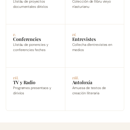
Llistáu de proyectos
Colección de llibru vieyo
documentales dirixíos
n’asturianu
v.
vi.
Conferencies
Entrevistes
Llistáu de ponencies y
Collecha d’entrevistes en
conferencies feches
medios
vii.
viii.
TV y Radio
Antoloxía
Programes presentaos y
Amuesa de testos de
dirixíos
creación lliteraria