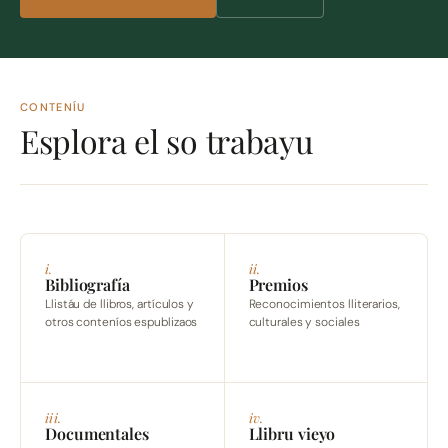
CONTENÍU
Esplora el so trabayu
i.
ii.
Bibliografía
Premios
Llistáu de llibros, artículos y
Reconocimientos lliterarios,
otros conteníos espublizaos
culturales y sociales
iii.
iv.
Documentales
Llibru vieyo