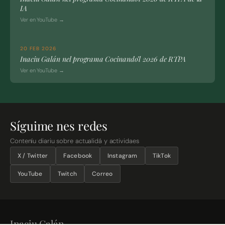
IA
Ver en YouTube →
20 FEB 2026
Inaciu Galán nel programa Cocinando’l 2026 de RTPA
Ver en YouTube →
Síguime nes redes
Conteníu diariu sobre actualidá y actividaes
X / Twitter
Facebook
Instagram
TikTok
YouTube
Twitch
Correo
Inaciu Galán