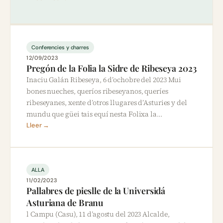
Conferencies y charres
12/09/2023
Pregón de la Folia la Sidre de Ribeseya 2023
Inaciu Galán Ribeseya, 6 d’ochobre del 2023 Mui
bones nueches, queríos ribeseyanos, queríes
ribeseyanes, xente d’otros llugares d’Asturies y del
mundu que güei tais equí nesta Folixa la…
Lleer →
ALLA
11/02/2023
Pallabres de pieslle de la Universidá
Asturiana de Branu
l Campu (Casu), 11 d’agostu del 2023 Alcalde,