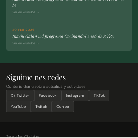
IA
Ver en YouTube →
20 FEB 2026
Inaciu Galán nel programa Cocinando’l 2026 de RTPA
Ver en YouTube →
Síguime nes redes
Conteníu diariu sobre actualidá y actividaes
X / Twitter
Facebook
Instagram
TikTok
YouTube
Twitch
Correo
Inaciu Galán