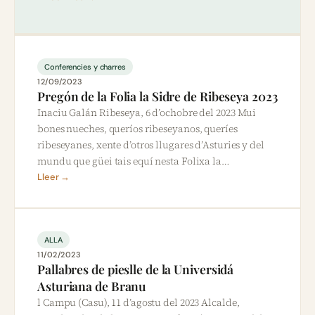
Conferencies y charres
12/09/2023
Pregón de la Folia la Sidre de Ribeseya 2023
Inaciu Galán Ribeseya, 6 d’ochobre del 2023 Mui
bones nueches, queríos ribeseyanos, queríes
ribeseyanes, xente d’otros llugares d’Asturies y del
mundu que güei tais equí nesta Folixa la…
Lleer →
ALLA
11/02/2023
Pallabres de pieslle de la Universidá
Asturiana de Branu
l Campu (Casu), 11 d’agostu del 2023 Alcalde,