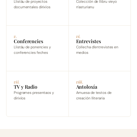
Llistáu de proyectos
Colección de llibru vieyo
documentales dirixíos
n’asturianu
v.
vi.
Conferencies
Entrevistes
Llistáu de ponencies y
Collecha d’entrevistes en
conferencies feches
medios
vii.
viii.
TV y Radio
Antoloxía
Programes presentaos y
Amuesa de testos de
dirixíos
creación lliteraria