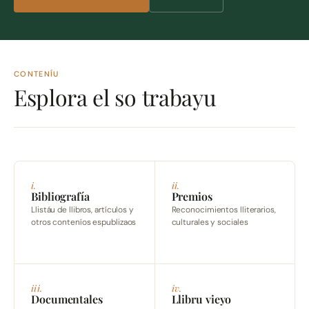
CONTENÍU
Esplora el so trabayu
i.
ii.
Bibliografía
Premios
Llistáu de llibros, artículos y
Reconocimientos lliterarios,
otros conteníos espublizaos
culturales y sociales
iii.
iv.
Documentales
Llibru vieyo