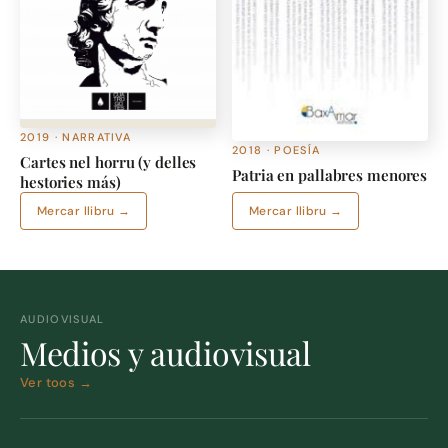
2019 · NARRATIVA
2018 · POESÍA
Cartes nel horru (y delles
Patria en pallabres menores
hestories más)
Mercar llibru →
Mercar llibru →
AUDIOVISUAL
Medios y audiovisual
Ver toos →