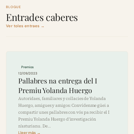
BLOGUE
Entrades caberes
Ver toles entraes →
Premios
12/09/2023
Pallabres na entrega del I
Premiu Yolanda Huergo
Autoridaes, familiares y collacies de Yolanda
Huergo, amigues y amigos: Convídenme güei a
compartir unes pallabres con vós pa recibir el I
Premiu Yolanda Huergo d’investigación
n’asturianu. De…
Lleer más →