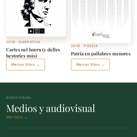
2019 · NARRATIVA
2018 · POESÍA
Cartes nel horru (y delles
Patria en pallabres menores
hestories más)
Mercar llibru →
Mercar llibru →
AUDIOVISUAL
Medios y audiovisual
Ver toos →