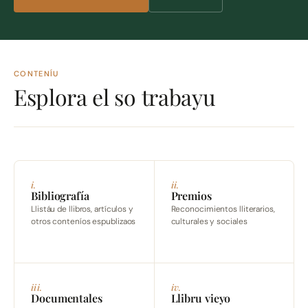
CONTENÍU
Esplora el so trabayu
i.
ii.
Bibliografía
Premios
Llistáu de llibros, artículos y
Reconocimientos lliterarios,
otros conteníos espublizaos
culturales y sociales
iii.
iv.
Documentales
Llibru vieyo