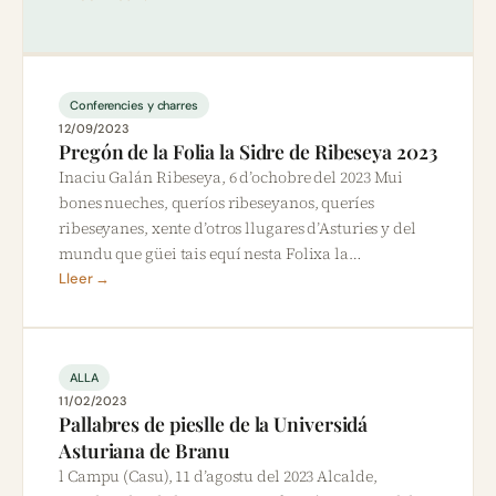
Conferencies y charres
12/09/2023
Pregón de la Folia la Sidre de Ribeseya 2023
Inaciu Galán Ribeseya, 6 d’ochobre del 2023 Mui
bones nueches, queríos ribeseyanos, queríes
ribeseyanes, xente d’otros llugares d’Asturies y del
mundu que güei tais equí nesta Folixa la…
Lleer →
ALLA
11/02/2023
Pallabres de pieslle de la Universidá
Asturiana de Branu
l Campu (Casu), 11 d’agostu del 2023 Alcalde,