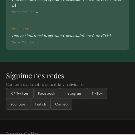
IA
Ver en YouTube →
20 FEB 2026
Inaciu Galán nel programa Cocinando’l 2026 de RTPA
Ver en YouTube →
Síguime nes redes
Conteníu diariu sobre actualidá y actividaes
X / Twitter
Facebook
Instagram
TikTok
YouTube
Twitch
Correo
Inaciu Galán