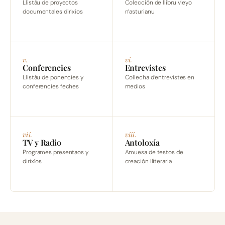
Llistáu de proyectos
Colección de llibru vieyo
documentales dirixíos
n’asturianu
v.
vi.
Conferencies
Entrevistes
Llistáu de ponencies y
Collecha d’entrevistes en
conferencies feches
medios
vii.
viii.
TV y Radio
Antoloxía
Programes presentaos y
Amuesa de testos de
dirixíos
creación lliteraria