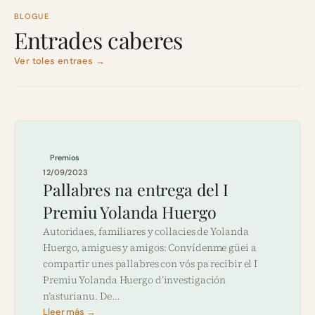
BLOGUE
Entrades caberes
Ver toles entraes →
Premios
12/09/2023
Pallabres na entrega del I
Premiu Yolanda Huergo
Autoridaes, familiares y collacies de Yolanda
Huergo, amigues y amigos: Convídenme güei a
compartir unes pallabres con vós pa recibir el I
Premiu Yolanda Huergo d’investigación
n’asturianu. De…
Lleer más →