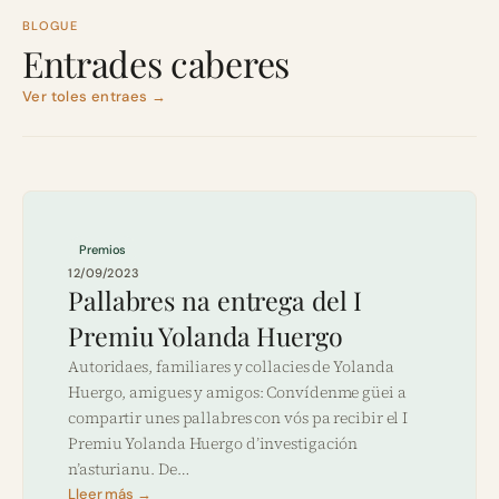
BLOGUE
Entrades caberes
Ver toles entraes →
Premios
12/09/2023
Pallabres na entrega del I
Premiu Yolanda Huergo
Autoridaes, familiares y collacies de Yolanda
Huergo, amigues y amigos: Convídenme güei a
compartir unes pallabres con vós pa recibir el I
Premiu Yolanda Huergo d’investigación
n’asturianu. De…
Lleer más →