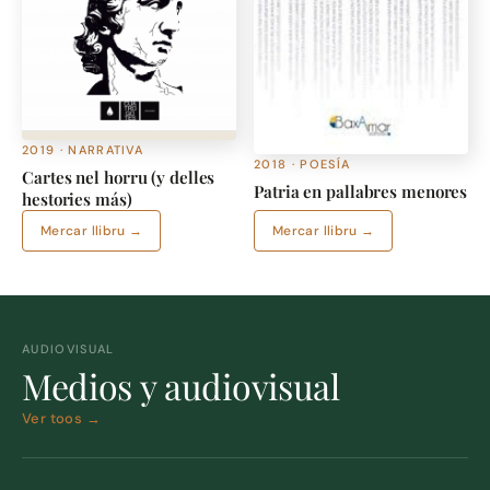
2019 · NARRATIVA
2018 · POESÍA
Cartes nel horru (y delles
Patria en pallabres menores
hestories más)
Mercar llibru →
Mercar llibru →
AUDIOVISUAL
Medios y audiovisual
Ver toos →