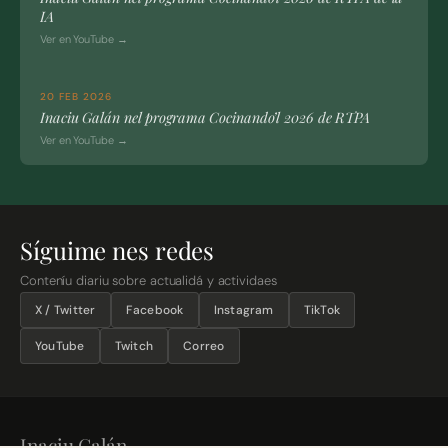
IA
Ver en YouTube →
20 FEB 2026
Inaciu Galán nel programa Cocinando’l 2026 de RTPA
Ver en YouTube →
Síguime nes redes
Conteníu diariu sobre actualidá y actividaes
X / Twitter
Facebook
Instagram
TikTok
YouTube
Twitch
Correo
Inaciu Galán