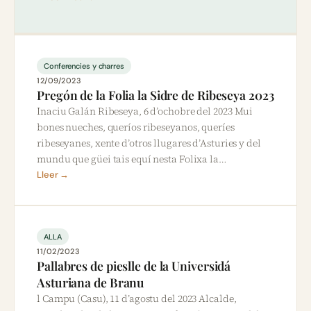
Conferencies y charres
12/09/2023
Pregón de la Folia la Sidre de Ribeseya 2023
Inaciu Galán Ribeseya, 6 d’ochobre del 2023 Mui
bones nueches, queríos ribeseyanos, queríes
ribeseyanes, xente d’otros llugares d’Asturies y del
mundu que güei tais equí nesta Folixa la…
Lleer →
ALLA
11/02/2023
Pallabres de pieslle de la Universidá
Asturiana de Branu
l Campu (Casu), 11 d’agostu del 2023 Alcalde,