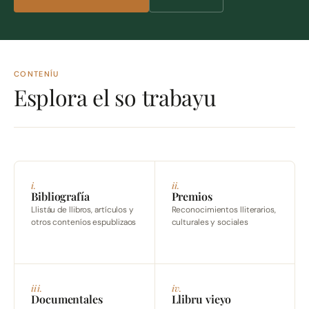
CONTENÍU
Esplora el so trabayu
i.
ii.
Bibliografía
Premios
Llistáu de llibros, artículos y
Reconocimientos lliterarios,
otros conteníos espublizaos
culturales y sociales
iii.
iv.
Documentales
Llibru vieyo