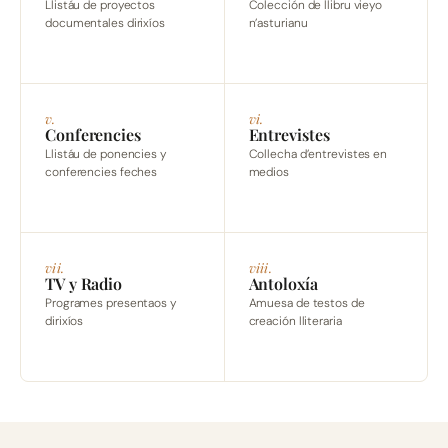
Llistáu de proyectos
Colección de llibru vieyo
documentales dirixíos
n’asturianu
v.
vi.
Conferencies
Entrevistes
Llistáu de ponencies y
Collecha d’entrevistes en
conferencies feches
medios
vii.
viii.
TV y Radio
Antoloxía
Programes presentaos y
Amuesa de testos de
dirixíos
creación lliteraria