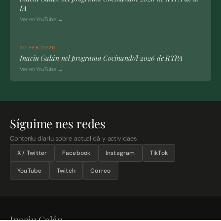
IA
Ver en YouTube →
20 FEB 2026
Inaciu Galán nel programa Cocinando’l 2026 de RTPA
Ver en YouTube →
Síguime nes redes
Conteníu diariu sobre actualidá y actividaes
X / Twitter
Facebook
Instagram
TikTok
YouTube
Twitch
Correo
Inaciu Galán