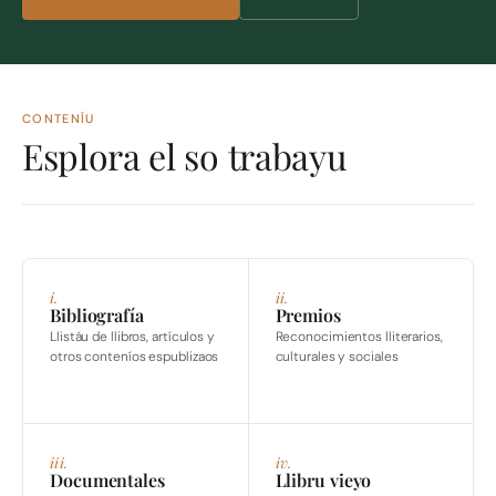
CONTENÍU
Esplora el so trabayu
i.
ii.
Bibliografía
Premios
Llistáu de llibros, artículos y
Reconocimientos lliterarios,
otros conteníos espublizaos
culturales y sociales
iii.
iv.
Documentales
Llibru vieyo