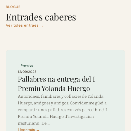
BLOGUE
Entrades caberes
Ver toles entraes →
Premios
12/09/2023
Pallabres na entrega del I
Premiu Yolanda Huergo
Autoridaes, familiares y collacies de Yolanda
Huergo, amigues y amigos: Convídenme güei a
compartir unes pallabres con vós pa recibir el I
Premiu Yolanda Huergo d’investigación
n’asturianu. De…
Lleer más →