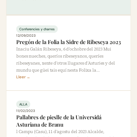
Conferencies y charres
12/09/2023
Pregón de la Folia la Sidre de Ribeseya 2023
Inaciu Galán Ribeseya, 6 d’ochobre del 2023 Mui
bones nueches, queríos ribeseyanos, queríes
ribeseyanes, xente d’otros llugares d’Asturies y del
mundu que güei tais equí nesta Folixa la…
Lleer →
ALLA
11/02/2023
Pallabres de pieslle de la Universidá
Asturiana de Branu
l Campu (Casu), 11 d’agostu del 2023 Alcalde,