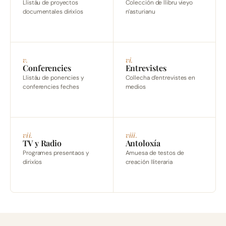
Llistáu de proyectos
Colección de llibru vieyo
documentales dirixíos
n’asturianu
v.
vi.
Conferencies
Entrevistes
Llistáu de ponencies y
Collecha d’entrevistes en
conferencies feches
medios
vii.
viii.
TV y Radio
Antoloxía
Programes presentaos y
Amuesa de testos de
dirixíos
creación lliteraria