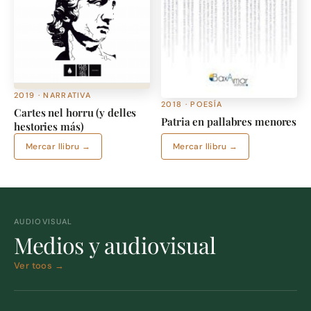
2019 · NARRATIVA
2018 · POESÍA
Cartes nel horru (y delles
Patria en pallabres menores
hestories más)
Mercar llibru →
Mercar llibru →
AUDIOVISUAL
Medios y audiovisual
Ver toos →