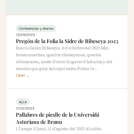
Conferencies y charres
12/09/2023
Pregón de la Folia la Sidre de Ribeseya 2023
Inaciu Galán Ribeseya, 6 d’ochobre del 2023 Mui
bones nueches, queríos ribeseyanos, queríes
ribeseyanes, xente d’otros llugares d’Asturies y del
mundu que güei tais equí nesta Folixa la…
Lleer →
ALLA
11/02/2023
Pallabres de pieslle de la Universidá
Asturiana de Branu
l Campu (Casu), 11 d’agostu del 2023 Alcalde,