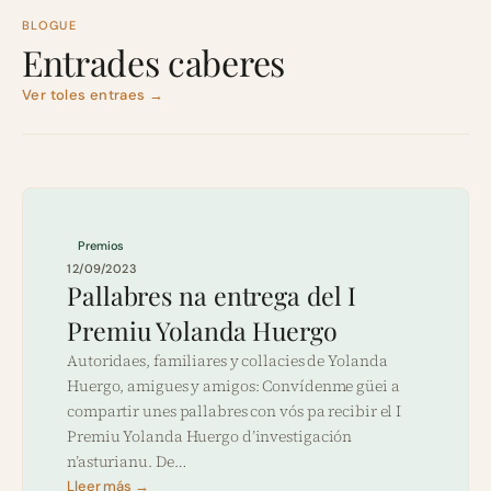
BLOGUE
Entrades caberes
Ver toles entraes →
Premios
12/09/2023
Pallabres na entrega del I
Premiu Yolanda Huergo
Autoridaes, familiares y collacies de Yolanda
Huergo, amigues y amigos: Convídenme güei a
compartir unes pallabres con vós pa recibir el I
Premiu Yolanda Huergo d’investigación
n’asturianu. De…
Lleer más →