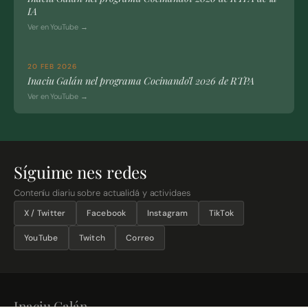
IA
Ver en YouTube →
20 FEB 2026
Inaciu Galán nel programa Cocinando’l 2026 de RTPA
Ver en YouTube →
Síguime nes redes
Conteníu diariu sobre actualidá y actividaes
X / Twitter
Facebook
Instagram
TikTok
YouTube
Twitch
Correo
Inaciu Galán