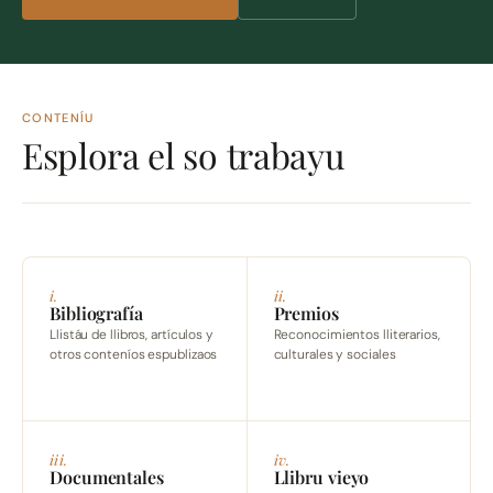
CONTENÍU
Esplora el so trabayu
i.
ii.
Bibliografía
Premios
Llistáu de llibros, artículos y
Reconocimientos lliterarios,
otros conteníos espublizaos
culturales y sociales
iii.
iv.
Documentales
Llibru vieyo