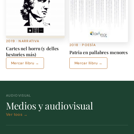
2019 · NARRATIVA
2018 · POESÍA
Cartes nel horru (y delles
Patria en pallabres menores
hestories más)
Mercar llibru →
Mercar llibru →
AUDIOVISUAL
Medios y audiovisual
Ver toos →