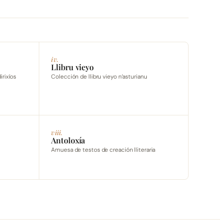
iv.
Llibru vieyo
irixíos
Colección de llibru vieyo n’asturianu
viii.
Antoloxía
Amuesa de testos de creación lliteraria