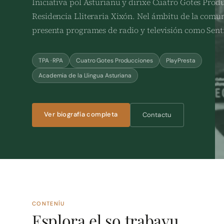
Iniciativa pol Asturianu y dirixe Cuatro Gotes Produ
Residencia Lliteraria Xixón. Nel ámbitu de la comu
presenta programes de radio y televisión como Senti
TPA · RPA
Cuatro Gotes Producciones
PlayPresta
Academia de la Llingua Asturiana
Ver biografía completa
Contactu
CONTENÍU
Esplora el so trabayu