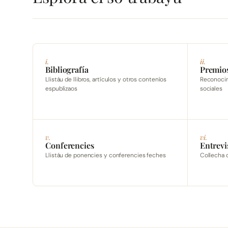
i.
ii.
Bibliografía
Premio
Llistáu de llibros, artículos y otros conteníos
Reconocimi
espublizaos
sociales
v.
vi.
Conferencies
Entrevi
Llistáu de ponencies y conferencies feches
Collecha 