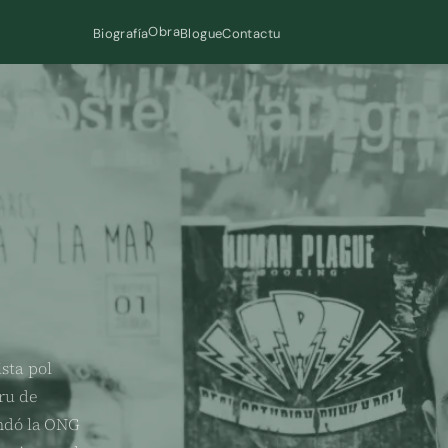
Obra
Biografía
Blogue
Contactu
ista pol
ru de
undó la ONG