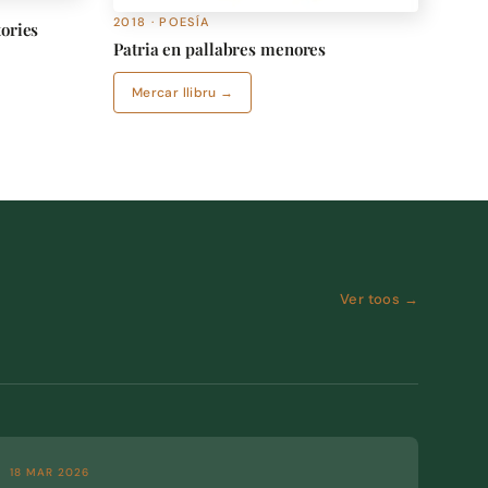
2018 · POESÍA
tories
Patria en pallabres menores
Mercar llibru →
Ver toos →
18 MAR 2026