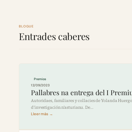
BLOGUE
Entrades caberes
Premios
12/09/2023
Pallabres na entrega del I Prem
Autoridaes, familiares y collacies de Yolanda Huerg
d’investigación n’asturianu. De…
Lleer más →