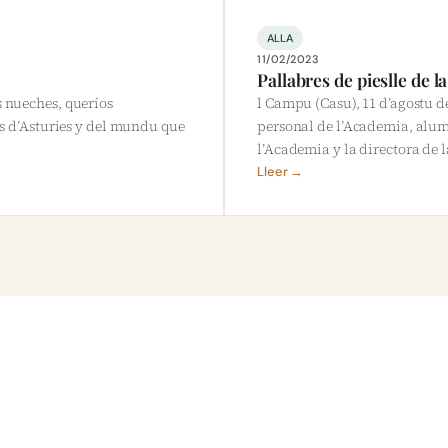
ALLA
11/02/2023
Pallabres de pieslle de 
s nueches, queríos
l Campu (Casu), 11 d’agostu d
es d’Asturies y del mundu que
personal de l’Academia, alu
l’Academia y la directora de 
Lleer →