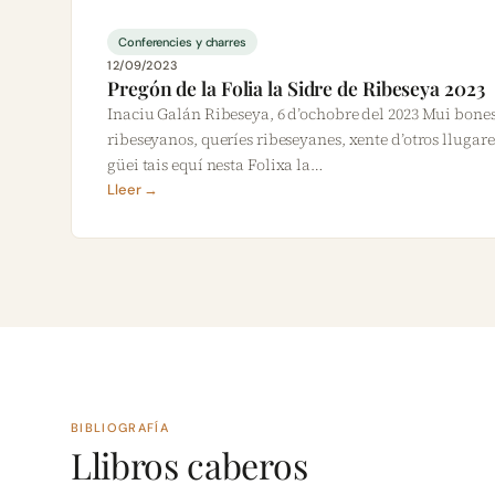
Conferencies y charres
12/09/2023
Pregón de la Folia la Sidre de Ribeseya 2023
Inaciu Galán Ribeseya, 6 d’ochobre del 2023 Mui bone
ribeseyanos, queríes ribeseyanes, xente d’otros llugar
güei tais equí nesta Folixa la…
Lleer →
BIBLIOGRAFÍA
Llibros caberos