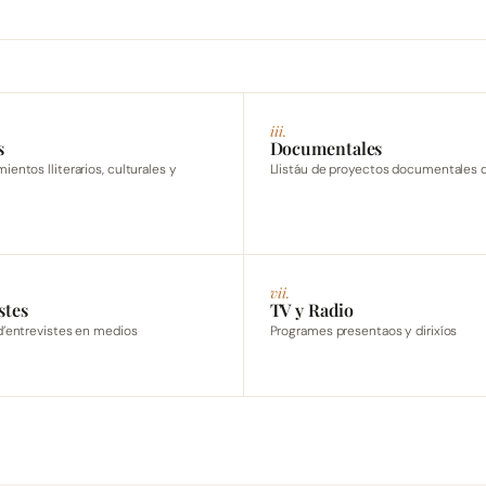
iii.
s
Documentales
entos lliterarios, culturales y
Llistáu de proyectos documentales d
vii.
stes
TV y Radio
d’entrevistes en medios
Programes presentaos y dirixíos