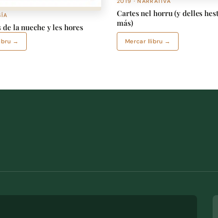
2019 · NARRATIVA
Cartes nel horru (y delles hes
SÍA
más)
 de la nueche y les hores
libru →
Mercar llibru →