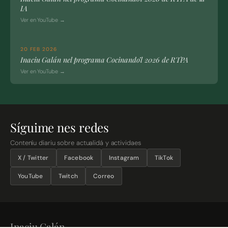
IA
Ver en YouTube →
20 FEB 2026
Inaciu Galán nel programa Cocinando’l 2026 de RTPA
Ver en YouTube →
Síguime nes redes
Conteníu diariu sobre actualidá y actividaes
X / Twitter
Facebook
Instagram
TikTok
YouTube
Twitch
Correo
Inaciu Galán