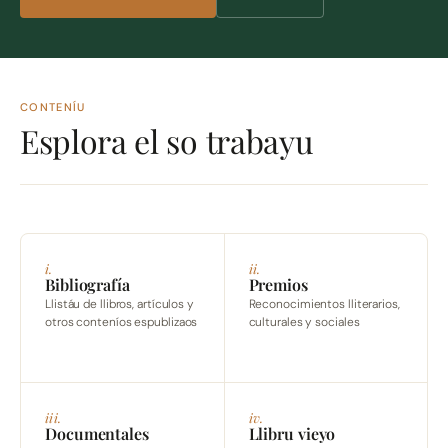
CONTENÍU
Esplora el so trabayu
i.
ii.
Bibliografía
Premios
Llistáu de llibros, artículos y
Reconocimientos lliterarios,
otros conteníos espublizaos
culturales y sociales
iii.
iv.
Documentales
Llibru vieyo