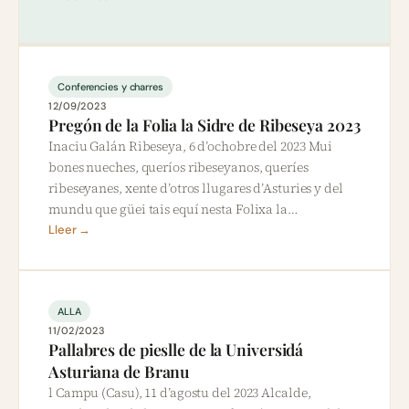
Conferencies y charres
12/09/2023
Pregón de la Folia la Sidre de Ribeseya 2023
Inaciu Galán Ribeseya, 6 d’ochobre del 2023 Mui
bones nueches, queríos ribeseyanos, queríes
ribeseyanes, xente d’otros llugares d’Asturies y del
mundu que güei tais equí nesta Folixa la…
Lleer →
ALLA
11/02/2023
Pallabres de pieslle de la Universidá
Asturiana de Branu
l Campu (Casu), 11 d’agostu del 2023 Alcalde,