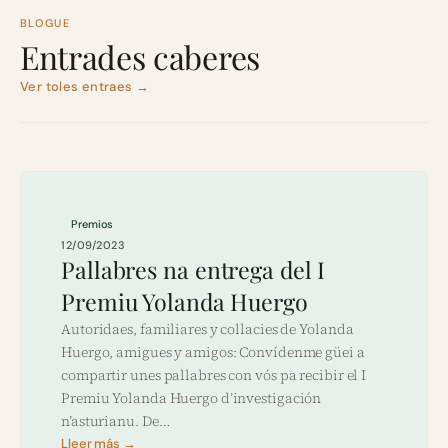
BLOGUE
Entrades caberes
Ver toles entraes →
Premios
12/09/2023
Pallabres na entrega del I
Premiu Yolanda Huergo
Autoridaes, familiares y collacies de Yolanda
Huergo, amigues y amigos: Convídenme güei a
compartir unes pallabres con vós pa recibir el I
Premiu Yolanda Huergo d’investigación
n’asturianu. De…
Lleer más →