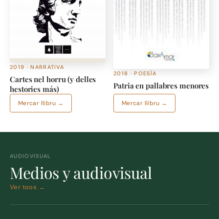
2019 · NARRATIVA
2018 · POESÍA
Cartes nel horru (y delles
Patria en pallabres menores
hestories más)
Mercar llibru →
Mercar llibru →
AUDIOVISUAL
Medios y audiovisual
Ver toos →