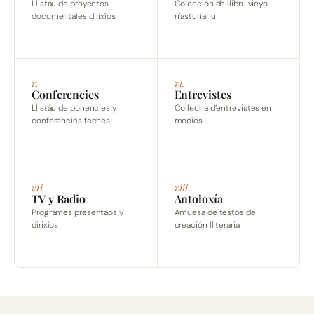
Llistáu de proyectos
Colección de llibru vieyo
documentales dirixíos
n’asturianu
v.
vi.
Conferencies
Entrevistes
Llistáu de ponencies y
Collecha d’entrevistes en
conferencies feches
medios
vii.
viii.
TV y Radio
Antoloxía
Programes presentaos y
Amuesa de testos de
dirixíos
creación lliteraria