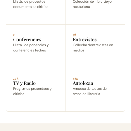
Llistáu de proyectos
Colección de llibru vieyo
documentales dirixíos
n’asturianu
v.
vi.
Conferencies
Entrevistes
Llistáu de ponencies y
Collecha d’entrevistes en
conferencies feches
medios
vii.
viii.
TV y Radio
Antoloxía
Programes presentaos y
Amuesa de testos de
dirixíos
creación lliteraria