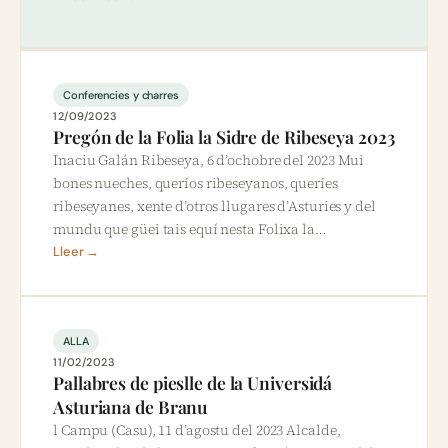
Conferencies y charres
12/09/2023
Pregón de la Folia la Sidre de Ribeseya 2023
Inaciu Galán Ribeseya, 6 d’ochobre del 2023 Mui
bones nueches, queríos ribeseyanos, queríes
ribeseyanes, xente d’otros llugares d’Asturies y del
mundu que güei tais equí nesta Folixa la…
Lleer →
ALLA
11/02/2023
Pallabres de pieslle de la Universidá
Asturiana de Branu
l Campu (Casu), 11 d’agostu del 2023 Alcalde,