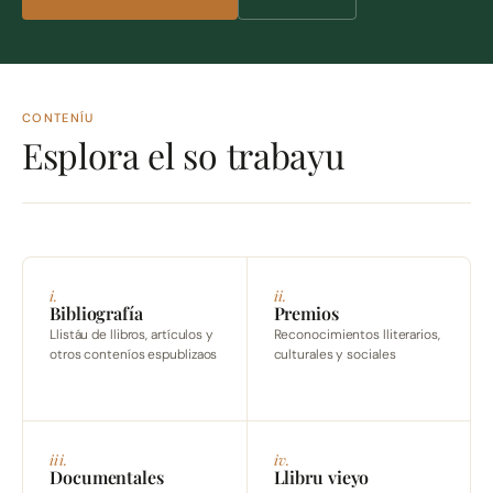
CONTENÍU
Esplora el so trabayu
i.
ii.
Bibliografía
Premios
Llistáu de llibros, artículos y
Reconocimientos lliterarios,
otros conteníos espublizaos
culturales y sociales
iii.
iv.
Documentales
Llibru vieyo