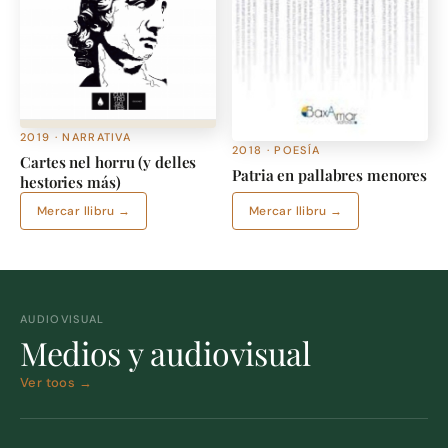
2019 · NARRATIVA
2018 · POESÍA
Cartes nel horru (y delles
Patria en pallabres menores
hestories más)
Mercar llibru →
Mercar llibru →
AUDIOVISUAL
Medios y audiovisual
Ver toos →