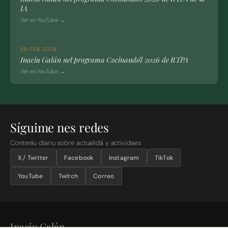
IA
Ver en YouTube →
20 FEB 2026
Inaciu Galán nel programa Cocinando’l 2026 de RTPA
Ver en YouTube →
Síguime nes redes
Conteníu diariu sobre actualidá y actividaes
X / Twitter
Facebook
Instagram
TikTok
YouTube
Twitch
Correo
Inaciu Galán