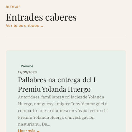
BLOGUE
Entrades caberes
Ver toles entraes →
Premios
12/09/2023
Pallabres na entrega del I
Premiu Yolanda Huergo
Autoridaes, familiares y collacies de Yolanda
Huergo, amigues y amigos: Convídenme güei a
compartir unes pallabres con vós pa recibir el I
Premiu Yolanda Huergo d’investigación
n’asturianu. De…
Lleer más →