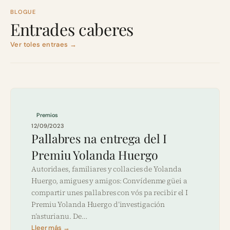
BLOGUE
Entrades caberes
Ver toles entraes →
Premios
12/09/2023
Pallabres na entrega del I
Premiu Yolanda Huergo
Autoridaes, familiares y collacies de Yolanda
Huergo, amigues y amigos: Convídenme güei a
compartir unes pallabres con vós pa recibir el I
Premiu Yolanda Huergo d’investigación
n’asturianu. De…
Lleer más →