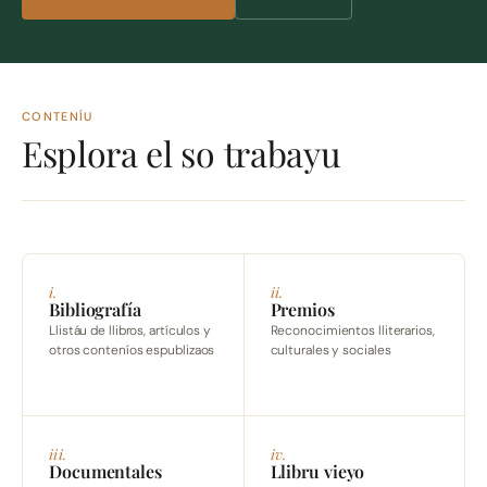
CONTENÍU
Esplora el so trabayu
i.
ii.
Bibliografía
Premios
Llistáu de llibros, artículos y
Reconocimientos lliterarios,
otros conteníos espublizaos
culturales y sociales
iii.
iv.
Documentales
Llibru vieyo