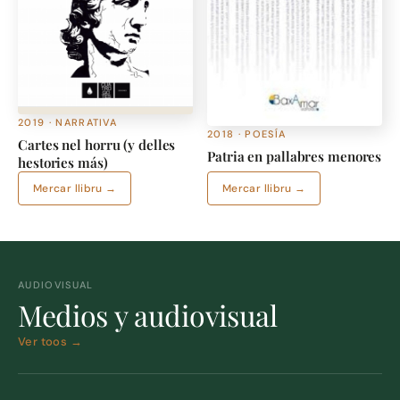
2019 · NARRATIVA
2018 · POESÍA
Cartes nel horru (y delles
Patria en pallabres menores
hestories más)
Mercar llibru →
Mercar llibru →
AUDIOVISUAL
Medios y audiovisual
Ver toos →