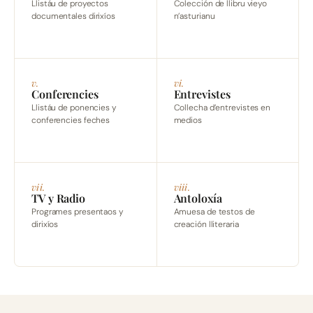
Llistáu de proyectos
Colección de llibru vieyo
documentales dirixíos
n’asturianu
v.
vi.
Conferencies
Entrevistes
Llistáu de ponencies y
Collecha d’entrevistes en
conferencies feches
medios
vii.
viii.
TV y Radio
Antoloxía
Programes presentaos y
Amuesa de testos de
dirixíos
creación lliteraria