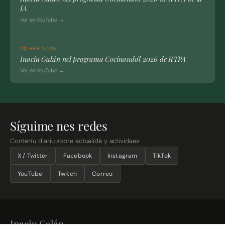
IA
Ver en YouTube →
20 FEB 2026
Inaciu Galán nel programa Cocinando’l 2026 de RTPA
Ver en YouTube →
Síguime nes redes
Conteníu diariu sobre actualidá y actividaes
X / Twitter
Facebook
Instagram
TikTok
YouTube
Twitch
Correo
Inaciu Galán