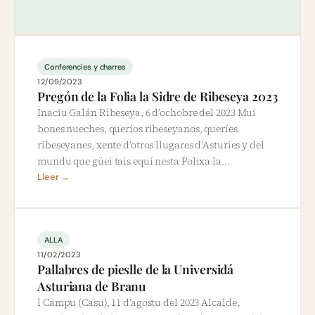
Conferencies y charres
12/09/2023
Pregón de la Folia la Sidre de Ribeseya 2023
Inaciu Galán Ribeseya, 6 d’ochobre del 2023 Mui
bones nueches, queríos ribeseyanos, queríes
ribeseyanes, xente d’otros llugares d’Asturies y del
mundu que güei tais equí nesta Folixa la…
Lleer →
ALLA
11/02/2023
Pallabres de pieslle de la Universidá
Asturiana de Branu
l Campu (Casu), 11 d’agostu del 2023 Alcalde,