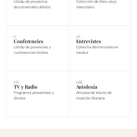
Llistáu de proyectos
Colección de llibru vieyo
documentales dirixíos
n’asturianu
v.
vi.
Conferencies
Entrevistes
Llistáu de ponencies y
Collecha d’entrevistes en
conferencies feches
medios
vii.
viii.
TV y Radio
Antoloxía
Programes presentaos y
Amuesa de testos de
dirixíos
creación lliteraria