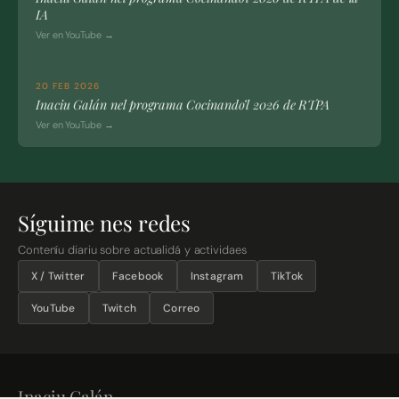
IA
Ver en YouTube →
20 FEB 2026
Inaciu Galán nel programa Cocinando’l 2026 de RTPA
Ver en YouTube →
Síguime nes redes
Conteníu diariu sobre actualidá y actividaes
X / Twitter
Facebook
Instagram
TikTok
YouTube
Twitch
Correo
Inaciu Galán