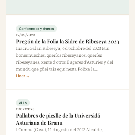
Conferencies y charres
12/09/2023
Pregón de la Folia la Sidre de Ribeseya 2023
Inaciu Galán Ribeseya, 6 d’ochobre del 2023 Mui
bones nueches, queríos ribeseyanos, queríes
ribeseyanes, xente d’otros llugares d’Asturies y del
mundu que güei tais equí nesta Folixa la…
Lleer →
ALLA
11/02/2023
Pallabres de pieslle de la Universidá
Asturiana de Branu
l Campu (Casu), 11 d’agostu del 2023 Alcalde,