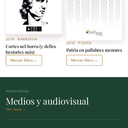
2019 · NARRATIVA
2018 · POESÍA
Cartes nel horru (y delles
Patria en pallabres menores
hestories más)
Mercar llibru →
Mercar llibru →
AUDIOVISUAL
Medios y audiovisual
Ver toos →