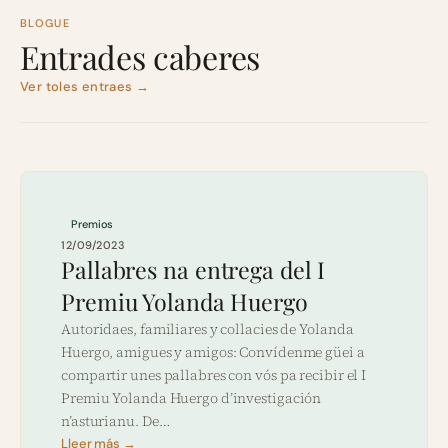
BLOGUE
Entrades caberes
Ver toles entraes →
Premios
12/09/2023
Pallabres na entrega del I
Premiu Yolanda Huergo
Autoridaes, familiares y collacies de Yolanda
Huergo, amigues y amigos: Convídenme güei a
compartir unes pallabres con vós pa recibir el I
Premiu Yolanda Huergo d’investigación
n’asturianu. De…
Lleer más →