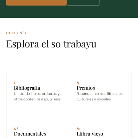
CONTENÍU
Esplora el so trabayu
i.
ii.
Bibliografía
Premios
Llistáu de llibros, artículos y
Reconocimientos lliterarios,
otros conteníos espublizaos
culturales y sociales
iii.
iv.
Documentales
Llibru vieyo