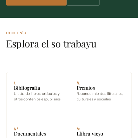
CONTENÍU
Esplora el so trabayu
i.
ii.
Bibliografía
Premios
Llistáu de llibros, artículos y
Reconocimientos lliterarios,
otros conteníos espublizaos
culturales y sociales
iii.
iv.
Documentales
Llibru vieyo