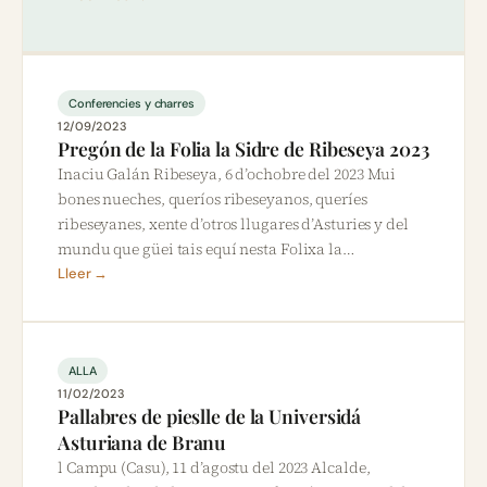
Conferencies y charres
12/09/2023
Pregón de la Folia la Sidre de Ribeseya 2023
Inaciu Galán Ribeseya, 6 d’ochobre del 2023 Mui
bones nueches, queríos ribeseyanos, queríes
ribeseyanes, xente d’otros llugares d’Asturies y del
mundu que güei tais equí nesta Folixa la…
Lleer →
ALLA
11/02/2023
Pallabres de pieslle de la Universidá
Asturiana de Branu
l Campu (Casu), 11 d’agostu del 2023 Alcalde,