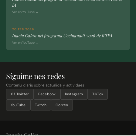
IA
Ver en YouTube →
20 FEB 2026
Inaciu Galán nel programa Cocinando’l 2026 de RTPA
Ver en YouTube →
Síguime nes redes
Conteníu diariu sobre actualidá y actividaes
X / Twitter
Facebook
Instagram
TikTok
YouTube
Twitch
Correo
Inaciu Galán