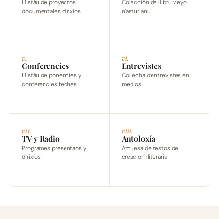
Llistáu de proyectos
Colección de llibru vieyo
documentales dirixíos
n’asturianu
v.
vi.
Conferencies
Entrevistes
Llistáu de ponencies y
Collecha d’entrevistes en
conferencies feches
medios
vii.
viii.
TV y Radio
Antoloxía
Programes presentaos y
Amuesa de testos de
dirixíos
creación lliteraria