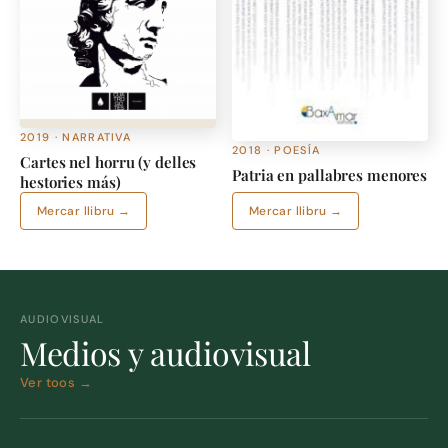
2019 · NARRATIVA
2018 · POESÍA
Cartes nel horru (y delles
Patria en pallabres menores
hestories más)
Mercar llibru →
Mercar llibru →
AUDIOVISUAL
Medios y audiovisual
Ver toos →