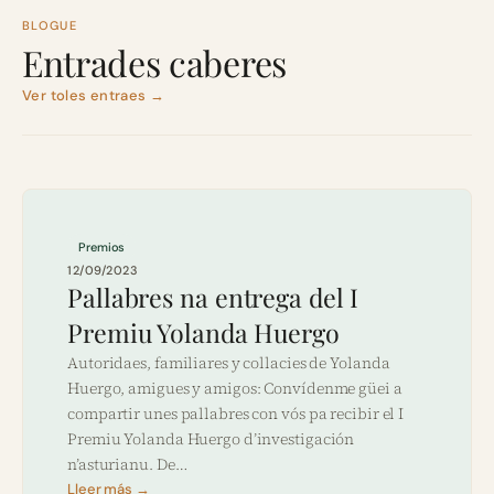
BLOGUE
Entrades caberes
Ver toles entraes →
Premios
12/09/2023
Pallabres na entrega del I
Premiu Yolanda Huergo
Autoridaes, familiares y collacies de Yolanda
Huergo, amigues y amigos: Convídenme güei a
compartir unes pallabres con vós pa recibir el I
Premiu Yolanda Huergo d’investigación
n’asturianu. De…
Lleer más →