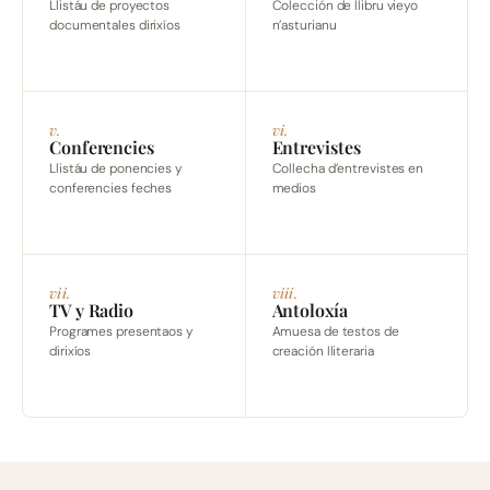
Llistáu de proyectos
Colección de llibru vieyo
documentales dirixíos
n’asturianu
v.
vi.
Conferencies
Entrevistes
Llistáu de ponencies y
Collecha d’entrevistes en
conferencies feches
medios
vii.
viii.
TV y Radio
Antoloxía
Programes presentaos y
Amuesa de testos de
dirixíos
creación lliteraria