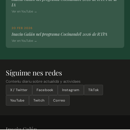
IA
Ver en YouTube →
20 FEB 2026
Inaciu Galán nel programa Cocinando’l 2026 de RTPA
Ver en YouTube →
Síguime nes redes
Conteníu diariu sobre actualidá y actividaes
X / Twitter
Facebook
Instagram
TikTok
YouTube
Twitch
Correo
Inaciu Galán