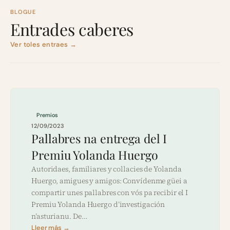
BLOGUE
Entrades caberes
Ver toles entraes →
Premios
12/09/2023
Pallabres na entrega del I
Premiu Yolanda Huergo
Autoridaes, familiares y collacies de Yolanda
Huergo, amigues y amigos: Convídenme güei a
compartir unes pallabres con vós pa recibir el I
Premiu Yolanda Huergo d’investigación
n’asturianu. De…
Lleer más →