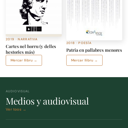
2019 · NARRATIVA
2018 · POESÍA
Cartes nel horru (y delles
Patria en pallabres menores
hestories más)
Mercar llibru →
Mercar llibru →
AUDIOVISUAL
Medios y audiovisual
Ver toos →