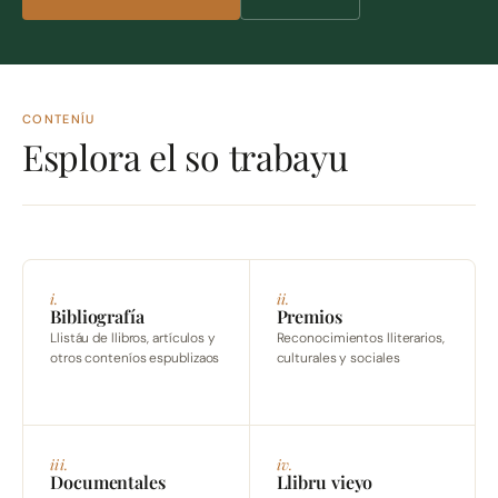
CONTENÍU
Esplora el so trabayu
i.
ii.
Bibliografía
Premios
Llistáu de llibros, artículos y
Reconocimientos lliterarios,
otros conteníos espublizaos
culturales y sociales
iii.
iv.
Documentales
Llibru vieyo