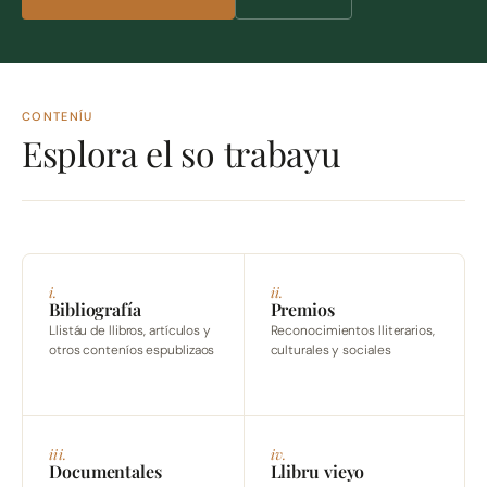
CONTENÍU
Esplora el so trabayu
i.
ii.
Bibliografía
Premios
Llistáu de llibros, artículos y
Reconocimientos lliterarios,
otros conteníos espublizaos
culturales y sociales
iii.
iv.
Documentales
Llibru vieyo