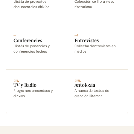
Llistáu de proyectos
Colección de llibru vieyo
documentales dirixíos
n’asturianu
v.
vi.
Conferencies
Entrevistes
Llistáu de ponencies y
Collecha d’entrevistes en
conferencies feches
medios
vii.
viii.
TV y Radio
Antoloxía
Programes presentaos y
Amuesa de testos de
dirixíos
creación lliteraria