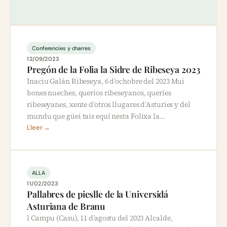
Conferencies y charres
12/09/2023
Pregón de la Folia la Sidre de Ribeseya 2023
Inaciu Galán Ribeseya, 6 d’ochobre del 2023 Mui
bones nueches, queríos ribeseyanos, queríes
ribeseyanes, xente d’otros llugares d’Asturies y del
mundu que güei tais equí nesta Folixa la…
Lleer →
ALLA
11/02/2023
Pallabres de pieslle de la Universidá
Asturiana de Branu
l Campu (Casu), 11 d’agostu del 2023 Alcalde,