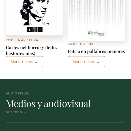
2019 · NARRATIVA
2018 · POESÍA
Cartes nel horru (y delles
Patria en pallabres menores
hestories más)
Mercar llibru →
Mercar llibru →
AUDIOVISUAL
Medios y audiovisual
Ver toos →