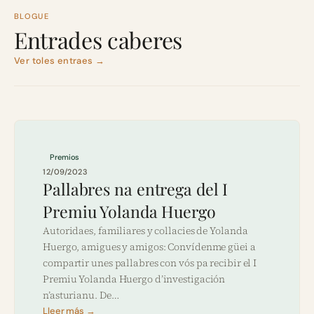
BLOGUE
Entrades caberes
Ver toles entraes →
Premios
12/09/2023
Pallabres na entrega del I
Premiu Yolanda Huergo
Autoridaes, familiares y collacies de Yolanda
Huergo, amigues y amigos: Convídenme güei a
compartir unes pallabres con vós pa recibir el I
Premiu Yolanda Huergo d’investigación
n’asturianu. De…
Lleer más →