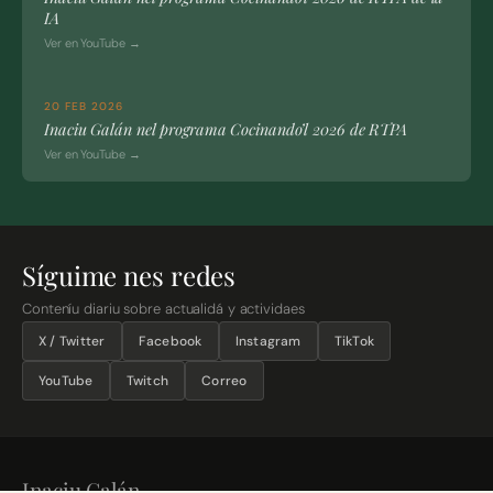
IA
Ver en YouTube →
20 FEB 2026
Inaciu Galán nel programa Cocinando’l 2026 de RTPA
Ver en YouTube →
Síguime nes redes
Conteníu diariu sobre actualidá y actividaes
X / Twitter
Facebook
Instagram
TikTok
YouTube
Twitch
Correo
Inaciu Galán