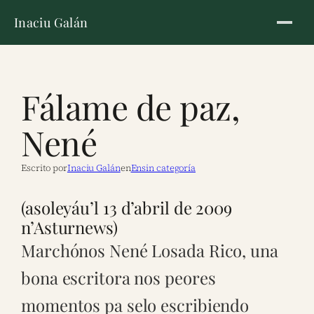
Inaciu Galán
Fálame de paz,
Nené
Escrito por
Inaciu Galán
en
Ensin categoría
(asoleyáu’l 13 d’abril de 2009
n’Asturnews)
Marchónos Nené Losada Rico, una
bona escritora nos peores
momentos pa selo escribiendo