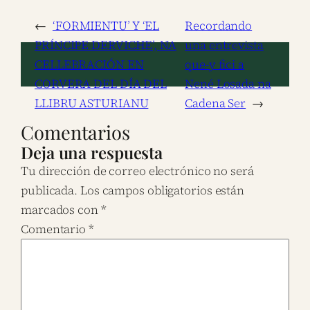
←
‘FORMIENTU’ Y ‘EL
Recordando
PRÍNCIPE DERVICHE’, NA
una entrevista
CELLEBRACIÓN EN
que-y fici a
CORVERA DEL DÍA DEL
Nené Losada na
LLIBRU ASTURIANU
Cadena Ser
→
Comentarios
Deja una respuesta
Tu dirección de correo electrónico no será
publicada.
Los campos obligatorios están
marcados con
*
Comentario
*