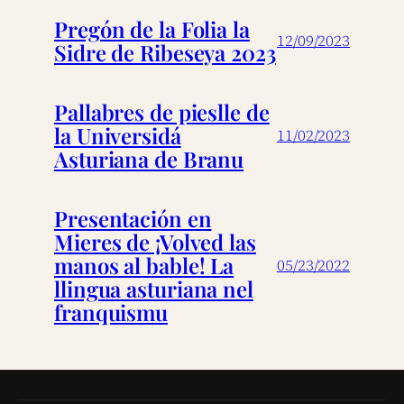
Pregón de la Folia la
12/09/2023
Sidre de Ribeseya 2023
Pallabres de pieslle de
la Universidá
11/02/2023
Asturiana de Branu
Presentación en
Mieres de ¡Volved las
manos al bable! La
05/23/2022
llingua asturiana nel
franquismu