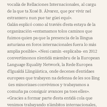
vocalía de Rellaciones Internacionales, al cargu
de la que ta Xosé B. Álvarez, que por vivir nel
estranxeru nun pue tar güei equí».
Galán esplicó como al traviés d’esta estaya de la
organización «entamamos tolos caminos que
fuimos quien pa que la presencia de la llingua
asturiana en foros internacionales fuera lo más
amplia posible». «Nesi camín -esplicaba- en 2012
convertímonos n’entidá miembru de la European
Language Equality Network, la Rede Europea
d’Igualdá Llingüística, onde decenes d’entidaes
europees que trabayen na defensa de les sos lling
ües minorizaes convivimos y trabayamos a
comuña pa consiguir avances pa toes elles».
«Gracies a formar parte d’esta entidá cola que
venimos trabayando n’ámbitos internacionales,