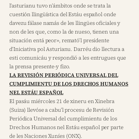
l’asturianu tuvo n’ámbitos onde se trata la
cuestión llingüística del Estáu español onde
davezu fálase namás de les llingües oficiales y
non de les que, como la de nueso, tienen una
situación entá peor», remató’l presidente
d’Iniciativa pol Asturianu. Darréu dio llectura a
esti comunicáu y respondió a les entrugues que
la prensa presente-y fizo.
LA REVISIÓN PERIÓDICA UNIVERSAL DEL
CUMPLIMIENTU DE LOS DRECHOS HUMANOS
NEL ESTÁU ESPAÑOL
El pasáu miércoles 21 de xineru en Xinebra
(Suiza) llevóse a cabu’l procesu de Revisión
Periódica Universal del cumplimientu de los
Drechos Humanos nel Estáu español per parte
de les Naciones Xuníes (ONX).