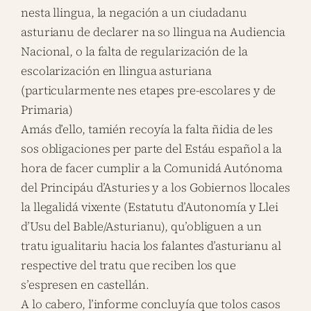
nesta llingua, la negación a un ciudadanu
asturianu de declarer na so llingua na Audiencia
Nacional, o la falta de regularización de la
escolarización en llingua asturiana
(particularmente nes etapes pre-escolares y de
Primaria)
Amás d’ello, tamién recoyía la falta ñidia de les
sos obligaciones per parte del Estáu español a la
hora de facer cumplir a la Comunidá Autónoma
del Principáu d’Asturies y a los Gobiernos llocales
la llegalidá vixente (Estatutu d’Autonomía y Llei
d’Usu del Bable/Asturianu), qu’obliguen a un
tratu igualitariu hacia los falantes d’asturianu al
respective del tratu que reciben los que
s’espresen en castellán.
A lo cabero, l’informe concluyía que tolos casos