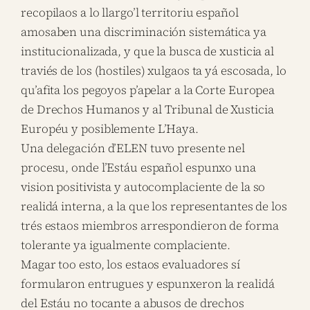
recopilaos a lo llargo’l territoriu español
amosaben una discriminación sistemática ya
institucionalizada, y que la busca de xusticia al
traviés de los (hostiles) xulgaos ta yá escosada, lo
qu’afita los pegoyos p’apelar a la Corte Europea
de Drechos Humanos y al Tribunal de Xusticia
Européu y posiblemente L’Haya.
Una delegación d’ELEN tuvo presente nel
procesu, onde l’Estáu español espunxo una
vision positivista y autocomplaciente de la so
realidá interna, a la que los representantes de los
trés estaos miembros arrespondieron de forma
tolerante ya igualmente complaciente.
Magar too esto, los estaos evaluadores sí
formularon entrugues y espunxeron la realidá
del Estáu no tocante a abusos de drechos