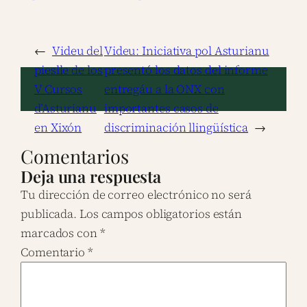
←
Videu del
Videu: Iniciativa pol Asturianu
pieslle de los
presentó los datos del informe
V Cursos
entregáu a la ONX con
d’Asturianu
importantes casos de
en Xixón
discriminación llingüística
→
Comentarios
Deja una respuesta
Tu dirección de correo electrónico no será
publicada.
Los campos obligatorios están
marcados con
*
Comentario
*