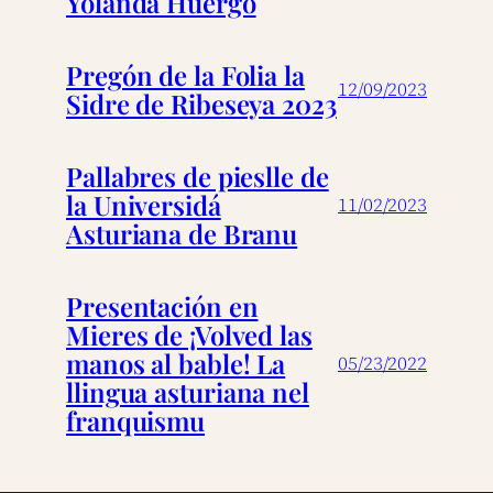
Yolanda Huergo
Pregón de la Folia la
12/09/2023
Sidre de Ribeseya 2023
Pallabres de pieslle de
la Universidá
11/02/2023
Asturiana de Branu
Presentación en
Mieres de ¡Volved las
manos al bable! La
05/23/2022
llingua asturiana nel
franquismu