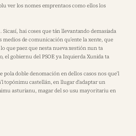
eblu ver los nomes emprentaos como ellos los
8. Sicasí, hai coses que tán llevantando demasiada
os medios de comunicación qu’ente la xente, que
, lo que paez que nesta nueva xestión nun ta
o, el gobiernu del PSOE ya Izquierda Xunida ta
pola doble denomación en dellos casos nos que’l
l topónimu castellán, en llugar d’adaptar un
ónimu asturianu, magar del so usu mayoritariu en