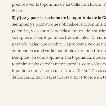
prestoso ver la toponimia de La Collá nun llibrín
dicen.
5) ¿Qué-y paez la revisión de la toponimia de la 
Siempres ye positivo que s’oficialice la toponimia 
polémica, y eso nun beneficia al futuru del astur
siempres usó los topónimos tradicionales. Amás, in
pasando, dalgo que celebro. El problema ye que nu
entamando a aplicar la toponimia d’un mou tímidu,
Dempués, yá como opinión, hai topónimos moderno
topónimu taba dafechamente perdíu, como Nuevo Gij
topónimu que yá tenía usu “Nuevu Xixón”. Otros ca
dellos casos, son Ceares/Ciares o Xove/Jove. Nun t