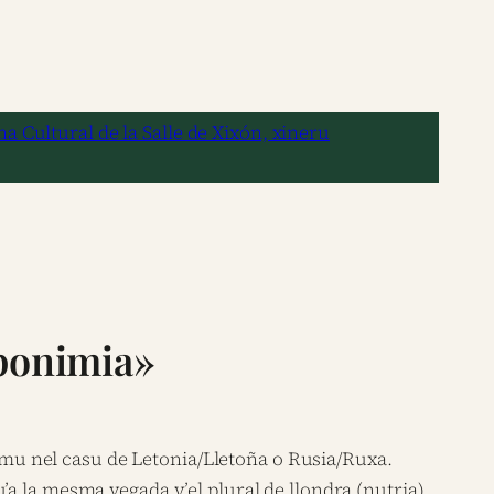
a Cultural de la Salle de Xixón, xineru
oponimia»
u nel casu de Letonia/Lletoña o Rusia/Ruxa.
a la mesma vegada y’el plural de llondra (nutria)