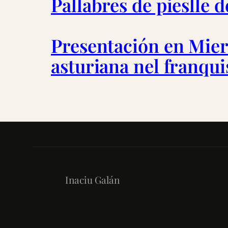
Pallabres de pieslle 
Presentación en Miere
asturiana nel franqu
Inaciu Galán