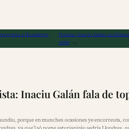
entrevista a Humberto
Noticia: Inaciu Galán na Selman
2008
→
sta: Inaciu Galán fala de t
mundiu, porque en munches ocasiones ye encorreuta, com
ndres, ya que’l só nome asturianizáu sedría Llondres, qu’