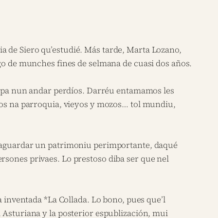
a de Siero qu’estudié. Más tarde, Marta Lozano,
rgo de munches fines de selmana de cuasi dos años.
ar, pa nun andar perdíos. Darréu entamamos les
años na parroquia, vieyos y mozos… tol mundiu,
alvaguardar un patrimoniu perimportante, daqué
rsones privaes. Lo prestoso diba ser que nel
a inventada *La Collada. Lo bono, pues que’l
 Asturiana y la posterior espublización, mui