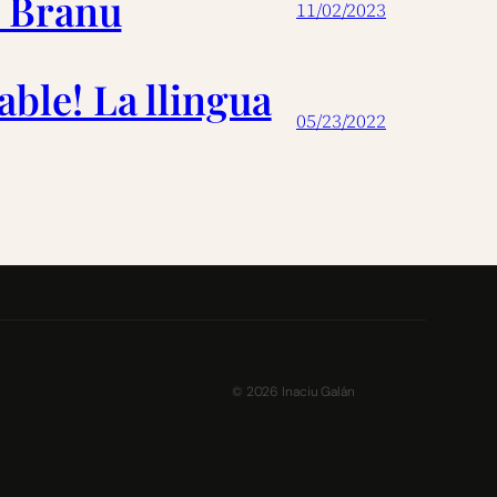
e Branu
11/02/2023
able! La llingua
05/23/2022
©
2026
Inaciu Galán