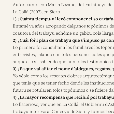
Autor, xunto con Marta Lozano, del cartafueyu de 
La Collá (2007), en Siero.
1) ¿Cuántu tiempu-y llevó componer el so cartaf
Entamé va años atropando dalgunos topónimos de lo
coautora del trabayu echóme un gabitu cola llarga 
2) ¿Cuál foi’l plan de trabayu que s’impuso pa co
Lo primero foi consultar a los familiares los topó
entrevistes, falando con toles persones coles que 
anque eso sí, sabiendo que non tolos testimonios t
3) ¿Pa que val afitar el nome d’aldegues, regatos,
Yo véolo como los rescates d’obres arquitectóniqu
que tenía que se tener fecho dende les institucion
futuru se rotularen tolos topónimos o se ficiere d
4) ¿La mayor recompensa que recibió pol trabayu?,
Lo llacerioso, ver que en La Collá, el Gobiernu d’A
trabayu interesó al Conceyu de Siero y fuimos beca