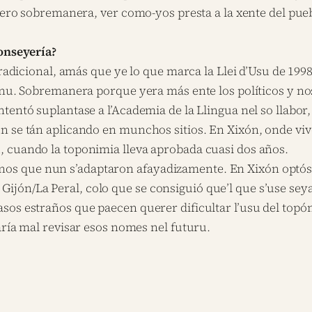
. Pero sobremanera, ver como-yos presta a la xente del pu
Conseyería?
tradicional, amás que ye lo que marca la Llei d’Usu de 199
ianu. Sobremanera porque yera más ente los políticos y n
tentó suplantase a l’Academia de la Llingua nel so llabor
n se tán aplicando en munchos sitios. En Xixón, onde viv
 cuando la toponimia lleva aprobada cuasi dos años.
s que nun s’adaptaron afayadizamente. En Xixón optóse 
ón/La Peral, colo que se consiguió que’l que s’use seya’
sos estraños que paecen querer dificultar l’usu del top
aría mal revisar esos nomes nel futuru.