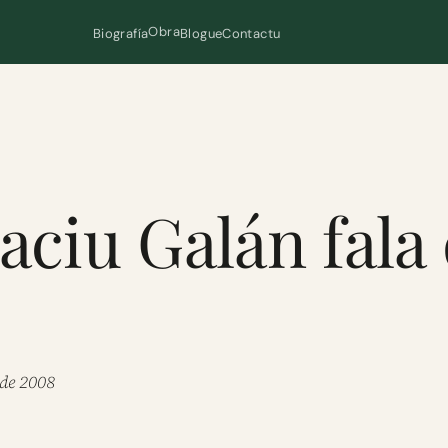
Obra
Biografía
Blogue
Contactu
naciu Galán fal
 de 2008