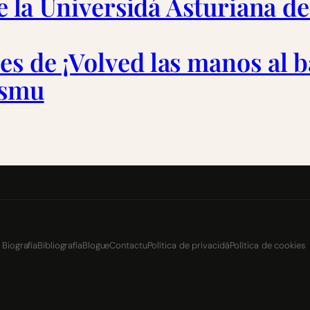
de la Universidá Asturiana d
s de ¡Volved las manos al b
ismu
Biografía
Bibliografía
Blogue
Contactu
Política de privacidá
Política de cookies