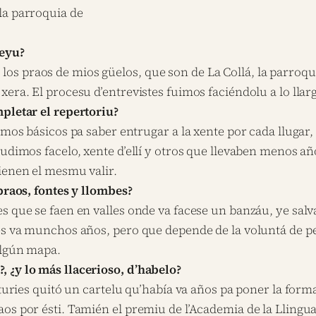
la parroquia de
ueyu?
s praos de mios güelos, que son de La Collá, la parroqui
xera. El procesu d’entrevistes fuimos faciéndolu a lo lla
mpletar el repertoriu?
nimos básicos pa saber entrugar a la xente por cada llug
pudimos facelo, xente d’ellí y otros que llevaben menos 
ienen el mesmu valir.
 praos, fontes y llombes?
es que se faen en valles onde va facese un banzáu, ye s
es va munchos años, pero que depende de la voluntá de pe
algún mapa.
 ¿y lo más llacerioso, d’habelo?
sturies quitó un cartelu qu’había va años pa poner la form
os por ésti. Tamién el premiu de l’Academia de la Llingua