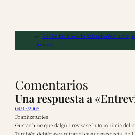
←
Radio: Emisión de Falando d’Asturies, 
Gonzali
Comentarios
Una respuesta a «Entrevi
04/17/2008
Frankzsturies
Gustaríame que dalgún revisase la toponimia del 
También debiérase amirar el casu perespecial de Lo