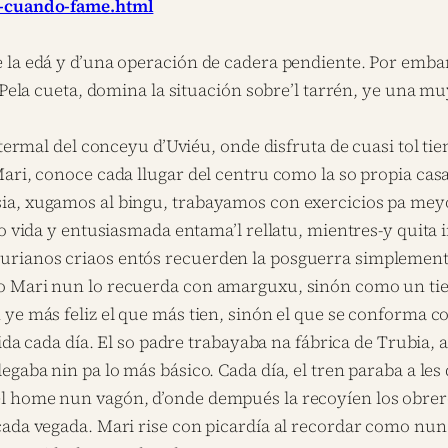
os-cuando-fame.html
e la edá y d’una operación de cadera pendiente. Por emb
 Pela cueta, domina la situación sobre’l tarrén, ye una mu
 termal del conceyu d’Uviéu, onde disfruta de cuasi tol ti
Mari, conoce cada llugar del centru como la so propia ca
sia, xugamos al bingu, trabayamos con exercicios pa me
o vida y entusiasmada entama’l rellatu, mientres-y quita i
rianos criaos entós recuerden la posguerra simplemente
ro Mari nun lo recuerda con amarguxu, sinón como un ti
ye más feliz el que más tien, sinón el que se conforma co
ida cada día. El so padre trabayaba na fábrica de Trubia, a 
gaba nin pa lo más básico. Cada día, el tren paraba a les 
 home nun vagón, d’onde dempués la recoyíen los obreros
cada vegada. Mari rise con picardía al recordar como nun