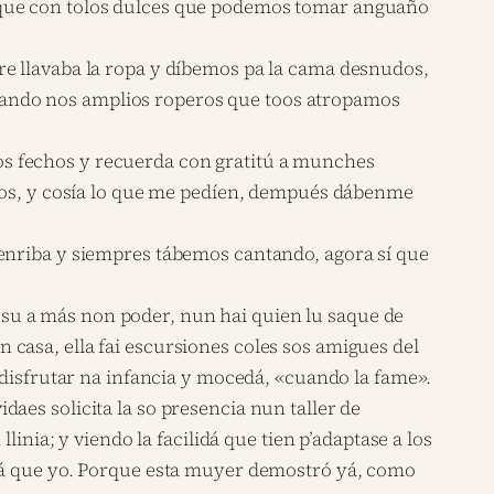
 que con tolos dulces que podemos tomar anguaño
re llavaba la ropa y díbemos pa la cama desnudos,
sando nos amplios roperos que toos atropamos
stos fechos y recuerda con gratitú a munches
etos, y cosía lo que me pedíen, dempués dábenme
 enriba y siempres tábemos cantando, agora sí que
 sosu a más non poder, nun hai quien lu saque de
en casa, ella fai escursiones coles sos amigues del
 disfrutar na infancia y mocedá, «cuando la fame».
aes solicita la so presencia nun taller de
inia; y viendo la facilidá que tien p’adaptase a los
idá que yo. Porque esta muyer demostró yá, como