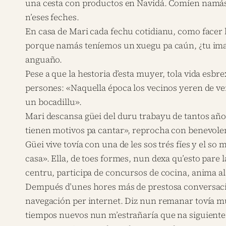
una cesta con productos en Navidá. Comíen namás 
n’eses feches.
En casa de Mari cada fechu cotidianu, como facer 
porque namás teníemos un xuegu pa caún, ¿tu ima
anguaño.
Pese a que la hestoria d’esta muyer, tola vida esbr
persones: «Naquella época los vecinos yeren de ve
un bocadillu».
Mari descansa güei del duru trabayu de tantos año
tienen motivos pa cantar», reprocha con benevole
Güei vive tovía con una de les sos trés fíes y el s
casa». Ella, de toes formes, nun dexa qu’esto pare l
centru, participa de concursos de cocina, anima al
Dempués d’unes hores más de prestosa conversación,
navegación per internet. Diz nun remanar tovía mui b
tiempos nuevos nun m’estrañaría que na siguiente 