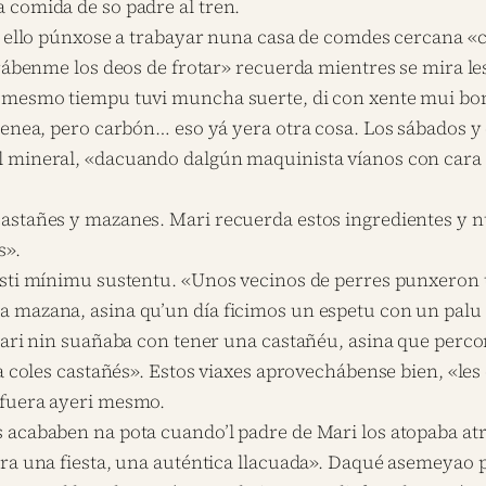
 comida de so padre al tren.
pa ello púnxose a trabayar nuna casa de comdes cercana 
grábenme los deos de frotar» recuerda mientres se mira les
l mesmo tiempu tuvi muncha suerte, di con xente mui bo
enea, pero carbón… eso yá yera otra cosa. Los sábados y d
 mineral, «dacuando dalgún maquinista víanos con cara f
castañes y mazanes. Mari recuerda estos ingredientes y
s».
 esti mínimu sustentu. «Unos vecinos de perres punxero
 mazana, asina qu’un día ficimos un espetu con un palu m
ari nin suañaba con tener una castañéu, asina que percorr
ca coles castañés». Estos viaxes aprovechábense bien, «les
 fuera ayeri mesmo.
acababen na pota cuando’l padre de Mari los atopaba atro
era una fiesta, una auténtica llacuada». Daqué asemeyao