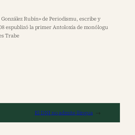
ta González Rubín» de Periodismu, escribe y
2008 espublizó la primer Antoloxía de monólogu
es Trabe
El DNI no admite llingua
→