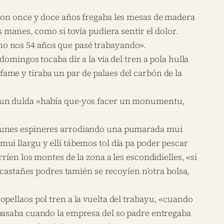
«con once y doce años fregaba les mesas de madera
 manes, como si tovía pudiera sentir el dolor.
no nos 54 años que pasé trabayando».
omingos tocaba dir a la vía del tren a pola hulla
ame y tiraba un par de palaes del carbón de la
 nun dulda «había que-yos facer un monumentu,
n unes espineres arrodiando una pumarada mui
ui llargu y ellí tábemos tol día pa poder pescar
íen los montes de la zona a les escondidielles, «si
 castañes podres tamién se recoyíen n’otra bolsa,
pellaos pol tren a la vuelta del trabayu, «cuando
 pasaba cuando la empresa del so padre entregaba