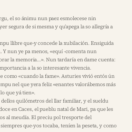
argu, el so ánimu nun paez esmolecese nin
yer segura de si mesma y qu’apega la so allegría a
empu llibre que-y concede la xubilación. Ensiguida
sa. Y nun ye pa menos, «equí -comenta nun
yorar la memoria…». Nun tardaría en dame cuenta:
mportancia a la so interesante vivencia.
 como «cuando la fame». Asturies vivió entós ún
empu nel que yera feliz «enantes valorábemos más
lo que yá tien».
dellos quilómetros del llar familiar, y el sueldu
doce en Caces, el pueblu natal de Mari, pa que les
 al meudía. El preciu pol tresporte del
 siempres que-yos tocaba, teníen la peseta, y como