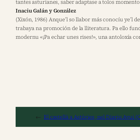
tantes asturianes, saber adaptase a tolos momentos 
Inaciu Galán y González
(Xixón, 1986) Anque’l so llabor más conocíu ye’l d
trabaya na promoción de la lliteratura. Pa ello fu
modernu «¡Pa echar unes rises!», una antoloxía co
←
El castellà a Astúries, nel Diariu Avui (