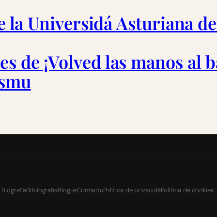
de la Universidá Asturiana d
s de ¡Volved las manos al b
ismu
Biografía
Bibliografía
Blogue
Contactu
Política de privacidá
Política de cookies