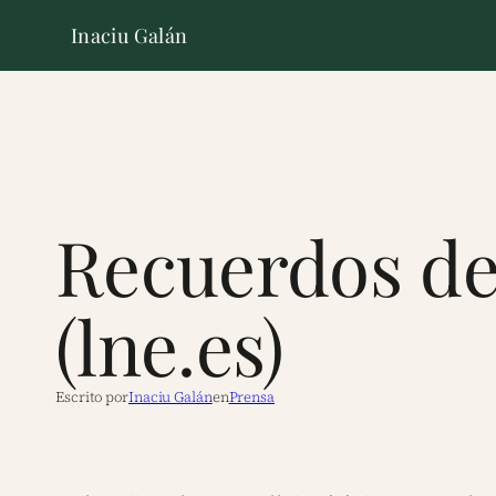
Inaciu Galán
Recuerdos de
(lne.es)
Escrito por
Inaciu Galán
en
Prensa