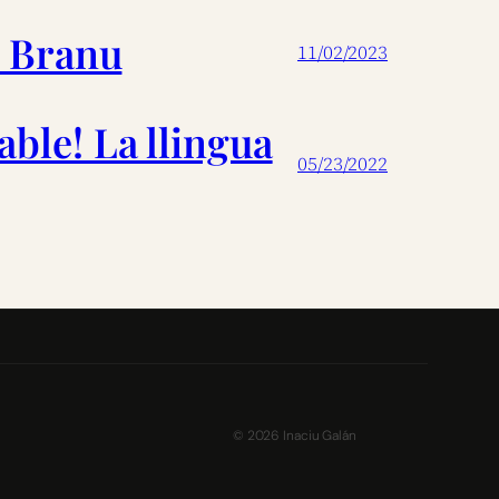
e Branu
11/02/2023
able! La llingua
05/23/2022
©
2026
Inaciu Galán