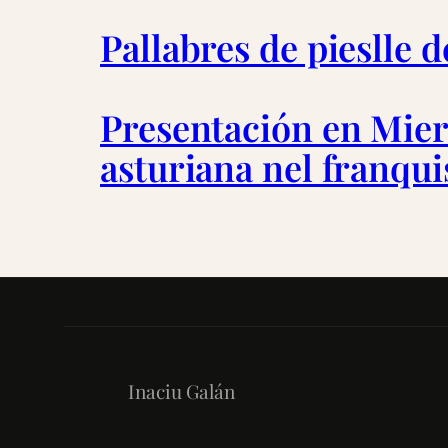
Pallabres de pieslle 
Presentación en Miere
asturiana nel franqu
Inaciu Galán