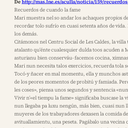
De
http://mas.lne.es/aculla/noticia/159/recuerd
Recuerdos de cuando la fame
Mari muestra nel so andar los achaques propios d
recordar tolo sufrío en cuasi setenta años de vida.
los demás.
Citámonos nel Centru Social de Les Caldes, la villa
atalanto qu’énte cualesquier dulda toos acuden a 
asturianu bien conserváu- facemos cocina, ximna
Mari nun necesita talos exercicios, recuerda tola s
Tocó-y ñacer en mal momentu, ella y munchos astu
de los peores momentos de probitú y famiada. Pe
les coses», piensa unos segundos y sentencia «nun 
Vivir n’«el tiempu la fame» significaba buscase la v
nun llegaba pa luxu nengún, más bien, cuasi nun lle
muyeres de los trabayadores dexasen la comida del
avituallamientu, una peseta. Pagábalo una vecina 