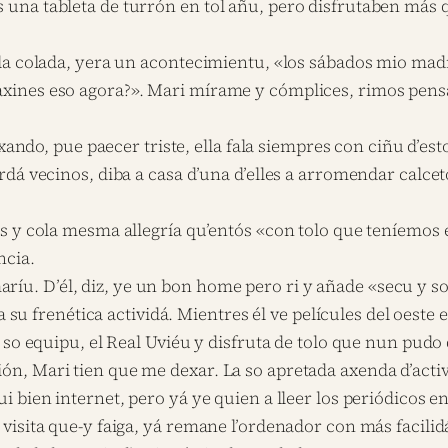
una tableta de turrón en tol añu, pero disfrutaben más
la colada, yera un acontecimientu, «los sábados mio mad
xines eso agora?». Mari mírame y cómplices, rimos pen
exando, pue paecer triste, ella fala siempres con ciñu d’e
rdá vecinos, diba a casa d’una d’elles a arromendar calc
s y cola mesma allegría qu’entós «con tolo que teníemos
ncia.
o maríu. D’él, diz, ye un bon home pero ri y añade «secu y
a su frenética actividá. Mientres él ve películes del oeste 
 so equipu, el Real Uviéu y disfruta de tolo que nun pudo
 Mari tien que me dexar. La so apretada axenda d’activid
ien internet, pero yá ye quien a lleer los periódicos en ll
visita que-y faiga, yá remane l’ordenador con más facil