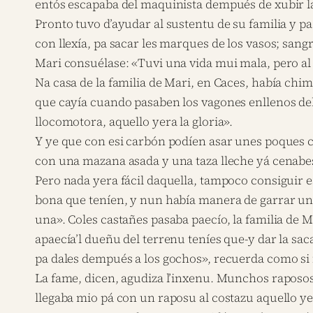
entós escapaba del maquinista dempués de xubir la
Pronto tuvo d’ayudar al sustentu de su familia y 
con llexía, pa sacar les marques de los vasos; san
Mari consuélase: «Tuvi una vida mui mala, pero a
Na casa de la familia de Mari, en Caces, había chim
que cayía cuando pasaben los vagones enllenos del
llocomotora, aquello yera la gloria».
Y ye que con esi carbón podíen asar unes poques 
con una mazana asada y una taza lleche yá cenabe
Pero nada yera fácil daquella, tampoco consiguir
bona que teníen, y nun había manera de garrar una
una». Coles castañes pasaba paecío, la familia de M
apaecía’l dueñu del terrenu teníes que-y dar la sa
pa dales dempués a los gochos», recuerda como si
La fame, dicen, agudiza l’inxenu. Munchos raposos 
llegaba mio pá con un raposu al costazu aquello y