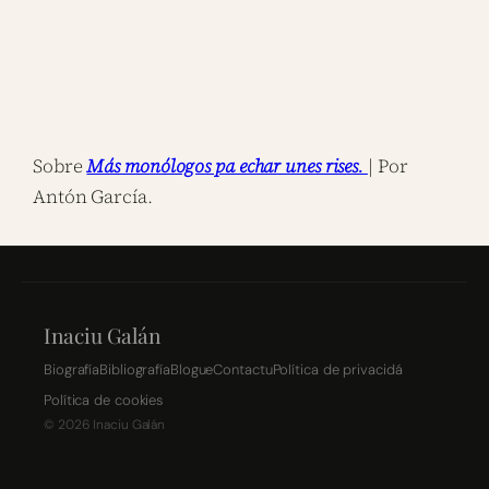
Sobre
Más monólogos pa echar unes rises.
| Por
Antón García.
Inaciu Galán
Biografía
Bibliografía
Blogue
Contactu
Política de privacidá
Política de cookies
©
2026
Inaciu Galán