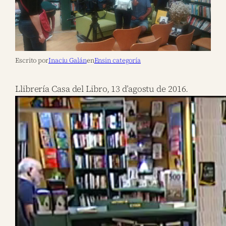
Escrito por
Inaciu Galán
en
Ensin categoría
Llibrería Casa del Libro, 13 d’agostu de 2016.