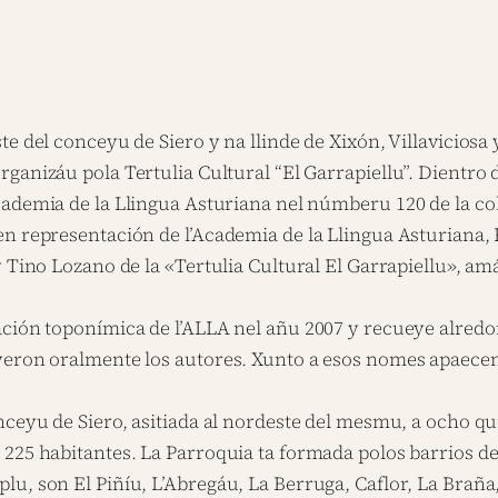
te del conceyu de Siero y na llinde de Xixón, Villaviciosa 
ganizáu pola Tertulia Cultural “El Garrapiellu”. Dientro d
Academia de la Llingua Asturiana nel númberu 120 de la c
 en representación de l’Academia de la Llingua Asturian
y Tino Lozano de la «Tertulia Cultural El Garrapiellu», am
ación toponímica de l’ALLA nel añu 2007 y recueye alredo
eron oralmente los autores. Xunto a esos nomes apaecen d
nceyu de Siero, asitiada al nordeste del mesmu, a ocho qui
225 habitantes. La Parroquia ta formada polos barrios de 
u, son El Piñíu, L’Abregáu, La Berruga, Caflor, La Braña,