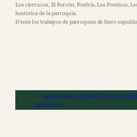
Los cierrucos, El Forcón, Fonfría, Los Ponticos, Le
hestórica de la parroquia.
D’ente los trabayos de parroquies de Siero espubli
←
Inaciu Galán coordina’l llibru de monó
unes rises».