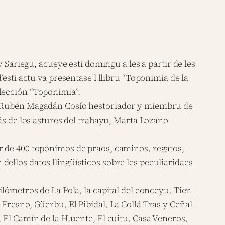
y Sariegu, acueye esti domingu a les a partir de les
’esti actu va presentase’l llibru “Toponimia de la
olección “Toponimia”.
a, Rubén Magadán Cosío hestoriador y miembru de
ás de los astures del trabayu, Marta Lozano
r de 400 topónimos de praos, caminos, regatos,
ellos datos llingüísticos sobre les peculiaridaes
lómetros de La Pola, la capital del conceyu. Tien
Fresno, Güerbu, El Pibidal, La Collá Tras y Ceñal.
 El Camín de la H.uente, El cuitu, Casa Veneros,