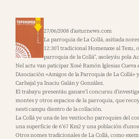
27/06/2008 d’asturnews.com
La parroquia de La Collá, asitiada nores
12:30’l tradicional Homenaxe al Texu, or
parroquia de la Collá”, asoleyáu pola 
Nel actu van paticipar Xosé Ramón Iglesias Cueva
l’Asociación «Amigos de la Parroquia de La Collá» 
Carbajal ya Inaciu Galán y González.
El trabayu presentáu ganare’l concursu d’investig
montes y otros espacios de la parroquia, que recoy
nesti campu dientro de la collación.
La Collá ye una de les ventiocho parroquies del co
una superficie de 6’67 Km2 y una población d’unos 
Otros nomes tradicionales de La Collá, como exempl