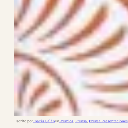
Escrito por
Inaciu Galán
en
Premios
, 
Prensa
, 
Prensa Presentaciones