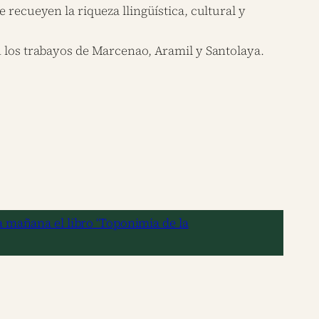
 recueyen la riqueza llingüística, cultural y
n los trabayos de Marcenao, Aramil y Santolaya.
a mañana el libro ‘Toponimia de la