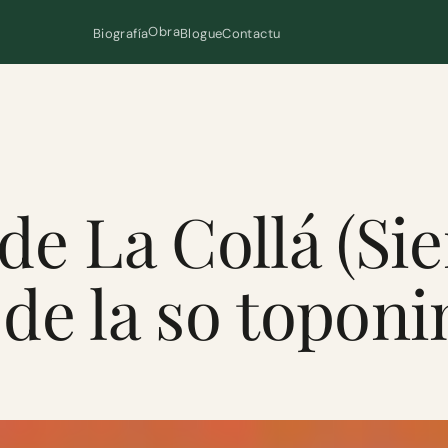
Obra
Biografía
Blogue
Contactu
de La Collá (Sie
de la so toponi