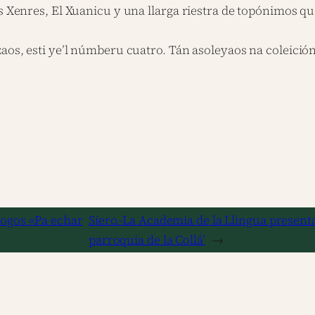
s Xenres, El Xuanicu y una llarga riestra de topónimos que
zaos, esti ye’l númberu cuatro. Tán asoleyaos na coleició
logos «Pa echar
Siero.-La Academia de la Llingua present
parroquia de la Collá’
→