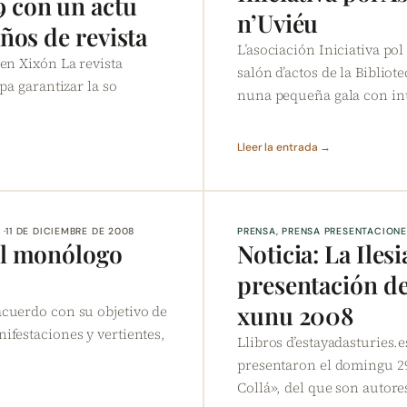
 con un actu
n’Uviéu
años de revista
L’asociación Iniciativa po
 en Xixón La revista
salón d’actos de la Bibliote
pa garantizar la so
nuna pequeña gala con in
Lleer la entrada →
11 DE DICIEMBRE DE 2008
PRENSA
, 
PRENSA PRESENTACIONE
 el monólogo
Noticia: La Iles
presentación de
xunu 2008
acuerdo con su objetivo de
ifestaciones y vertientes,
Llibros d’estayadasturies.
presentaron el domingu 29
Collá», del que son autor