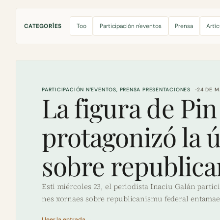
Too
Participación n'eventos
Prensa
Artíc
CATEGORÍES
PARTICIPACIÓN N’EVENTOS
, 
PRENSA PRESENTACIONES
24 DE M
La figura de Pin
protagonizó la 
sobre republica
Esti miércoles 23, el periodista Inaciu Galán parti
nes xornaes sobre republicanismu federal entamaes
Lleer la entrada →