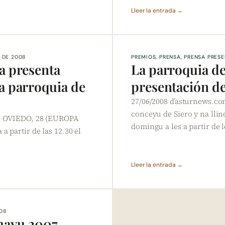
Lleer la entrada →
O DE 2008
PREMIOS
, 
PRENSA
, 
PRENSA PRES
a presenta
La parroquia de 
a parroquia de
presentación de
27/06/2008 d’asturnews.com
conceyu de Siero y na llin
:11 OVIEDO, 28 (EUROPA
domingu a les a partir de 
 partir de las 12.30 el
Lleer la entrada →
008
 mayu 2007