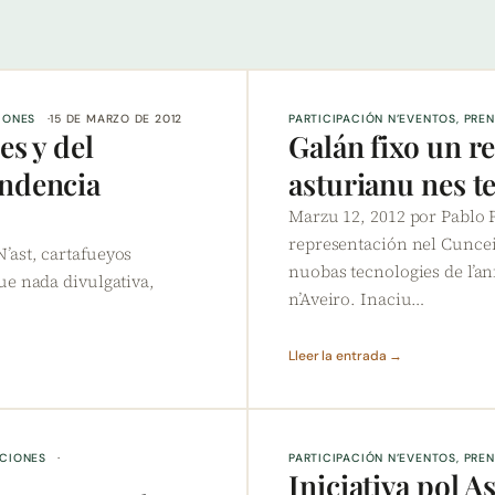
IONES
15 DE MARZO DE 2012
PARTICIPACIÓN N’EVENTOS
, 
PREN
es y del
Galán fixo un re
endencia
asturianu nes t
Marzu 12, 2012 por Pablo
representación nel Cuncei
 N’ast, cartafueyos
nuobas tecnologies de l’a
e nada divulgativa,
n’Aveiro. Inaciu…
Lleer la entrada →
ACIONES
PARTICIPACIÓN N’EVENTOS
, 
PREN
Iniciativa pol A