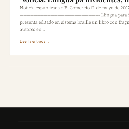
Noticia espublizada n’El Comercio l’1 de mayu de 200
———————————————————————- Llingua para inv
presenta editado en sistema braille un libro con frag
autores en…
Lleer la entrada →