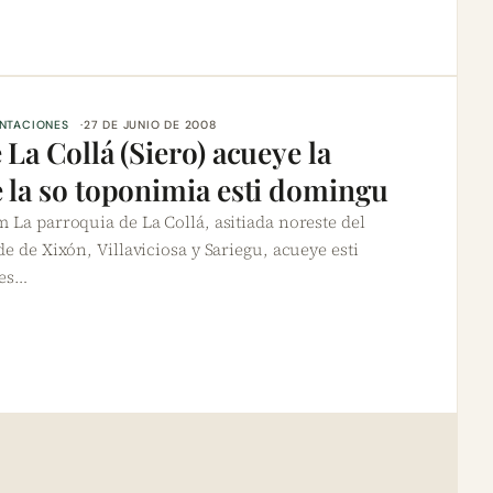
ENTACIONES
27 DE JUNIO DE 2008
La Collá (Siero) acueye la
 la so toponimia esti domingu
 La parroquia de La Collá, asitiada noreste del
de de Xixón, Villaviciosa y Sariegu, acueye esti
les…