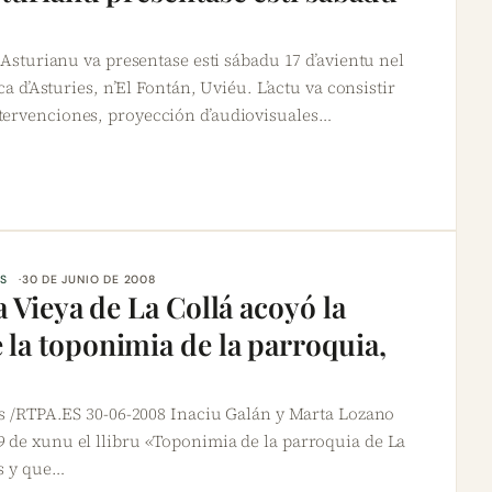
l Asturianu va presentase esti sábadu 17 d’avientu nel
ca d’Asturies, n’El Fontán, Uviéu. L’actu va consistir
tervenciones, proyección d’audiovisuales…
S
30 DE JUNIO DE 2008
ia Vieya de La Collá acoyó la
 la toponimia de la parroquia,
es /RTPA.ES 30-06-2008 Inaciu Galán y Marta Lozano
 de xunu el llibru «Toponimia de la parroquia de La
es y que…