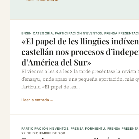
ENSIN CATEGORÍA
, 
PARTICIPACIÓN N’EVENTOS
, 
PRENSA PRESENTAC
«El papel de les llingües indíxen
castellán nos procesos d’indep
d’América del Sur»
El vienres a les 8 a les 8 la tarde preséntase la revista
d’ensayu, onde apaez una pequeña aportación, más qu
l’artículu «El papel de les…
Lleer la entrada →
PARTICIPACIÓN N’EVENTOS
, 
PRENSA FORMIENTU
, 
PRENSA PRESENT
27 DE DICIEMBRE DE 2011