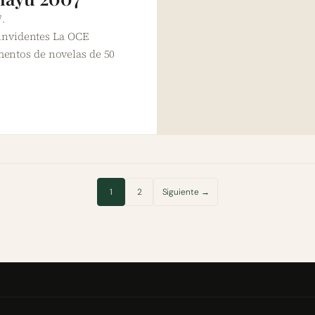
7.
identes La OCE
mentos de novelas de 50
1
2
Siguiente →