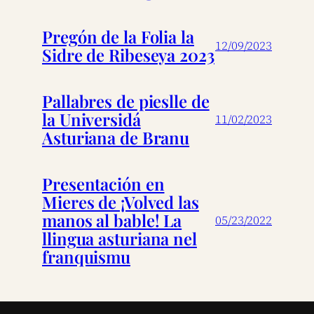
Pregón de la Folia la
12/09/2023
Sidre de Ribeseya 2023
Pallabres de pieslle de
la Universidá
11/02/2023
Asturiana de Branu
Presentación en
Mieres de ¡Volved las
manos al bable! La
05/23/2022
llingua asturiana nel
franquismu