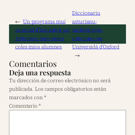
Diccionariu
←
Un programa mui
asturianu-
especial d’Iniciativa pol
inglés/inglés-
Asturianu nes ondes
asturianu na
coles mios alumnes
Universidá d’Oxford
→
Comentarios
Deja una respuesta
Tu dirección de correo electrónico no será
publicada.
Los campos obligatorios están
marcados con
*
Comentario
*