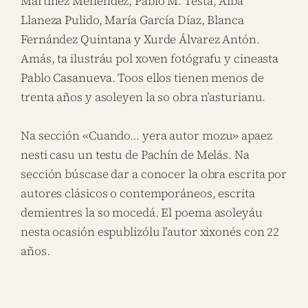
Martínez Menéndez, Pablo M. Testa, Alba
Llaneza Pulido, María García Díaz, Blanca
Fernández Quintana y Xurde Álvarez Antón.
Amás, ta ilustráu pol xoven fotógrafu y cineasta
Pablo Casanueva. Toos ellos tienen menos de
trenta años y asoleyen la so obra n’asturianu.
Na sección «Cuando… yera autor mozu» apaez
nesti casu un testu de Pachín de Melás. Na
sección búscase dar a conocer la obra escrita por
autores clásicos o contemporáneos, escrita
demientres la so mocedá. El poema asoleyáu
nesta ocasión espublizólu l’autor xixonés con 22
años.