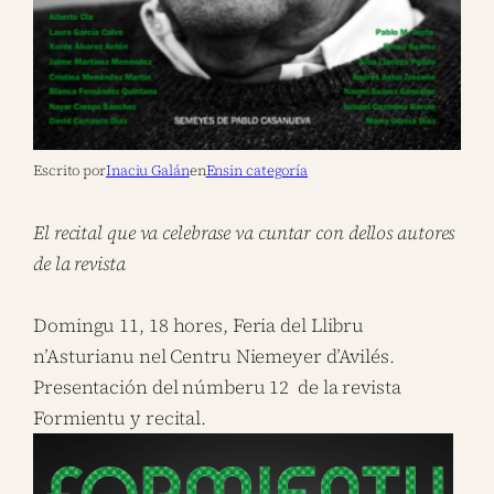
Escrito por
Inaciu Galán
en
Ensin categoría
El recital que va celebrase va cuntar con dellos autores
de la revista
Domingu 11, 18 hores, Feria del Llibru
n’Asturianu nel Centru Niemeyer d’Avilés.
Presentación del númberu 12 de la revista
Formientu y recital.