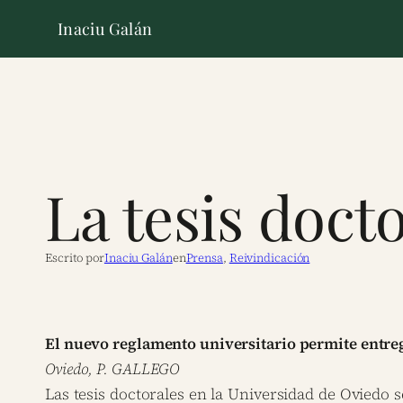
Inaciu Galán
La tesis doct
Escrito por
Inaciu Galán
en
Prensa
, 
Reivindicación
El nuevo reglamento universitario permite entreg
Oviedo, P. GALLEGO
Las tesis doctorales en la Universidad de Oviedo 