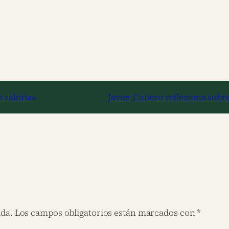
n saldría»
Javier Cubero reflexiona sobre
ada.
Los campos obligatorios están marcados con
*