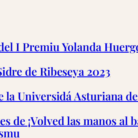
 del I Premiu Yolanda Huerg
 Sidre de Ribeseya 2023
de la Universidá Asturiana d
s de ¡Volved las manos al b
ismu