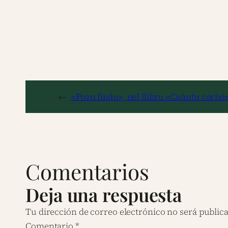
←
«Pozu fináu», nel llibru «Cuántu carbó
Comentarios
Deja una respuesta
Tu dirección de correo electrónico no será public
Comentario
*