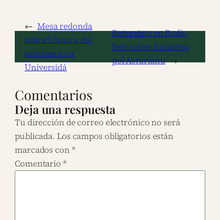
←
Mesa redonda
Entrevista en Radio
sobre’l futuru del
Sele sobre Iniciativa
asturianu na
pol Asturianu
→
Universidá
Comentarios
Deja una respuesta
Tu dirección de correo electrónico no será
publicada.
Los campos obligatorios están
marcados con
*
Comentario
*