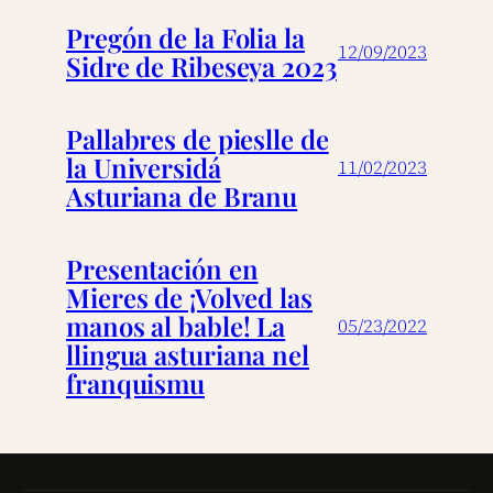
Pregón de la Folia la
12/09/2023
Sidre de Ribeseya 2023
Pallabres de pieslle de
la Universidá
11/02/2023
Asturiana de Branu
Presentación en
Mieres de ¡Volved las
manos al bable! La
05/23/2022
llingua asturiana nel
franquismu