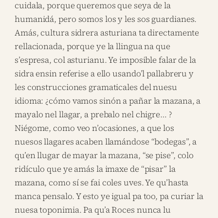
cuidala, porque queremos que seya de la
humanidá, pero somos los y les sos guardianes.
Amás, cultura sidrera asturiana ta directamente
rellacionada, porque ye la llingua na que
s’espresa, col asturianu. Ye imposible falar de la
sidra ensin referise a ello usando’l pallabreru y
les construcciones gramaticales del nuesu
idioma: ¿cómo vamos sinón a pañar la mazana, a
mayalo nel llagar, a prebalo nel chigre… ?
Niégome, como veo n’ocasiones, a que los
nuesos llagares acaben llamándose “bodegas”, a
qu’en llugar de mayar la mazana, “se pise”, colo
ridículo que ye amás la imaxe de “pisar” la
mazana, como sí se fai coles uves. Ye qu’hasta
manca pensalo. Y esto ye igual pa too, pa curiar la
nuesa toponimia. Pa qu’a Roces nunca lu