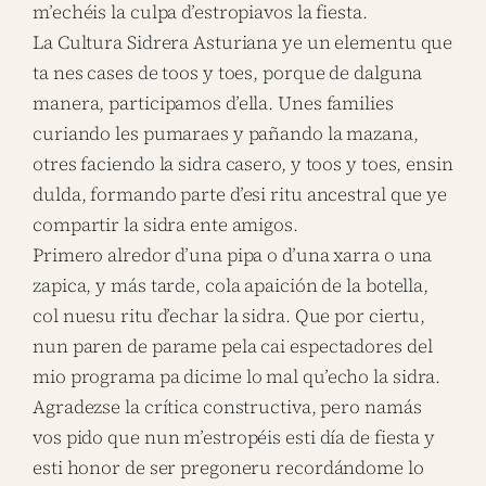
m’echéis la culpa d’estropiavos la fiesta.
La Cultura Sidrera Asturiana ye un elementu que
ta nes cases de toos y toes, porque de dalguna
manera, participamos d’ella. Unes families
curiando les pumaraes y pañando la mazana,
otres faciendo la sidra casero, y toos y toes, ensin
dulda, formando parte d’esi ritu ancestral que ye
compartir la sidra ente amigos.
Primero alredor d’una pipa o d’una xarra o una
zapica, y más tarde, cola apaición de la botella,
col nuesu ritu d’echar la sidra. Que por ciertu,
nun paren de parame pela cai espectadores del
mio programa pa dicime lo mal qu’echo la sidra.
Agradezse la crítica constructiva, pero namás
vos pido que nun m’estropéis esti día de fiesta y
esti honor de ser pregoneru recordándome lo