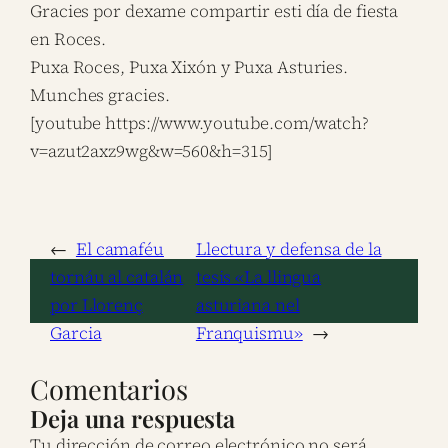
Gracies por dexame compartir esti día de fiesta
en Roces.
Puxa Roces, Puxa Xixón y Puxa Asturies.
Munches gracies.
[youtube https://www.youtube.com/watch?
v=azut2axz9wg&w=560&h=315]
←
El camaféu
Llectura y defensa de la
tornáu al catalán
tesis «La llingua
por Llorenç
asturiana nel
Garcia
Franquismu»
→
Comentarios
Deja una respuesta
Tu dirección de correo electrónico no será