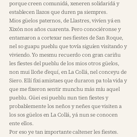
porque creen comunidá, xeneren solidaridá y
establecen llazos que duren pa siempres.
Mios güelos paternos, de Llastres, vivíen yá en
Xixón nos años cuarenta. Pero conociéronse y
entamaron a cortexar nes fiestes de San Roque,
nel so guapu pueblu que tovía siguíen visitando y
viviendo. Yo mesmu recuerdo con gran cariñu
les fiestes del pueblu de los mios otros güelos,
non mui lloñe d’equí, en La Collá, nel conceyu de
Siero. Ellí fixi amistaes que duraron pa tola vida y
que me fixeron sentir munchu más míu aquel
pueblu. Güei esi pueblu nun tien fiestes y
probablemente los neños y neñes que visiten a
los sos güelos en La Collá, yá nun se conocen
ente ellos.
Por eso ye tan importante caltener les fiestes.