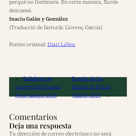
perquè no l’estimava. En certa manera, Xurde
descansà.
Inaciu Galán y González
(Traducció de l’asturià: Llorenç Garcia)
Fontes orixinal:
Diari LaVeu
←
Pallabres na
Pregón de les
entrega del Premiu
Fiestes de Roces
Pepe Campo 2018
(Xixón) 2019
→
Comentarios
Deja una respuesta
Tu dirección de correo electrónico no será