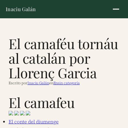
Inaciu Galán
El camaféu tornáu
al catalán por
Llorenç Garcia
Escrito por
Inaciu Galán
en
Ensin categoría
El camafeu
El conte del diumenge