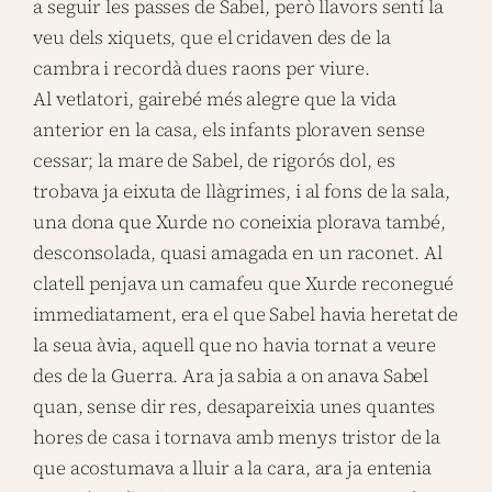
a seguir les passes de Sabel, però llavors sentí la
veu dels xiquets, que el cridaven des de la
cambra i recordà dues raons per viure.
Al vetlatori, gairebé més alegre que la vida
anterior en la casa, els infants ploraven sense
cessar; la mare de Sabel, de rigorós dol, es
trobava ja eixuta de llàgrimes, i al fons de la sala,
una dona que Xurde no coneixia plorava també,
desconsolada, quasi amagada en un raconet. Al
clatell penjava un camafeu que Xurde reconegué
immediatament, era el que Sabel havia heretat de
la seua àvia, aquell que no havia tornat a veure
des de la Guerra. Ara ja sabia a on anava Sabel
quan, sense dir res, desapareixia unes quantes
hores de casa i tornava amb menys tristor de la
que acostumava a lluir a la cara, ara ja entenia