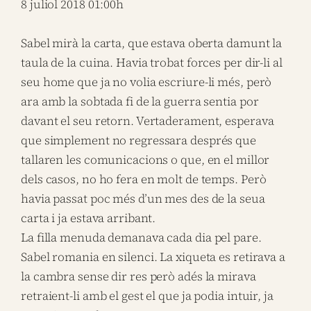
8 juliol 2018 01:00h
Sabel mirà la carta, que estava oberta damunt la
taula de la cuina. Havia trobat forces per dir-li al
seu home que ja no volia escriure-li més, però
ara amb la sobtada fi de la guerra sentia por
davant el seu retorn. Vertaderament, esperava
que simplement no regressara després que
tallaren les comunicacions o que, en el millor
dels casos, no ho fera en molt de temps. Però
havia passat poc més d’un mes des de la seua
carta i ja estava arribant.
La filla menuda demanava cada dia pel pare.
Sabel romania en silenci. La xiqueta es retirava a
la cambra sense dir res però adés la mirava
retraient-li amb el gest el que ja podia intuir, ja