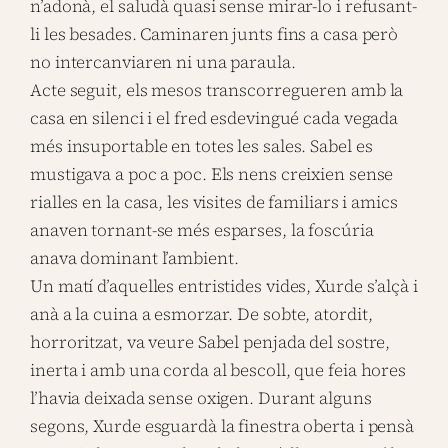
n’adonà, el saludà quasi sense mirar-lo i refusant-
li les besades. Caminaren junts fins a casa però
no intercanviaren ni una paraula.
Acte seguit, els mesos transcorregueren amb la
casa en silenci i el fred esdevingué cada vegada
més insuportable en totes les sales. Sabel es
mustigava a poc a poc. Els nens creixien sense
rialles en la casa, les visites de familiars i amics
anaven tornant-se més esparses, la foscúria
anava dominant l’ambient.
Un matí d’aquelles entristides vides, Xurde s’alçà i
anà a la cuina a esmorzar. De sobte, atordit,
horroritzat, va veure Sabel penjada del sostre,
inerta i amb una corda al bescoll, que feia hores
l’havia deixada sense oxigen. Durant alguns
segons, Xurde esguardà la finestra oberta i pensà