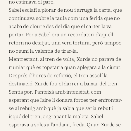
no estimava el pare.
Sabel esclafí a plorar de nou i arrugà la carta, que
continuava sobre la taula com una ferida que no
acaba de cloure des del dia que el carter la va
portar. Per a Sabel era un recordatori d’aquell
retorn no desitjat, una vera tortura, però tampoc
no reuní la valentia de tirar-la.
Mentrestant, al tren de volta, Xurde no parava de
rumiar què es topetaria quan aplegara a la ciutat.
Després d’hores de reflexió, el tren assolí la
destinació. Xurde fou el darrer a baixar del tren.
Sentia por. Panteixà amb intensitat, com
esperant que l’aire li donara forces per enfrontar-
se al rebuig amb què ja sabia que seria rebut i
isqué del tren, engrapant la maleta. Sabel
esperava a soles a l’andana, freda. Quan Xurde se