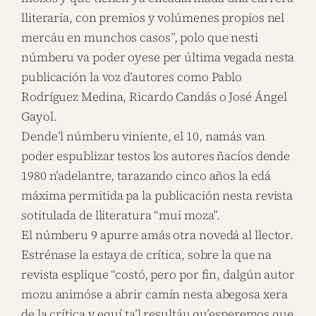
lliteraria, con premios y volúmenes propios nel
mercáu en munchos casos”, polo que nesti
númberu va poder oyese per última vegada nesta
publicación la voz d’autores como Pablo
Rodríguez Medina, Ricardo Candás o José Ángel
Gayol.
Dende’l númberu viniente, el 10, namás van
poder espublizar testos los autores ñacíos dende
1980 n’adelantre, tarazando cinco años la edá
máxima permitida pa la publicación nesta revista
sotitulada de lliteratura “mui moza”.
El númberu 9 apurre amás otra novedá al llector.
Estrénase la estaya de crítica, sobre la que na
revista esplique “costó, pero por fin, dalgún autor
mozu animóse a abrir camín nesta abegosa xera
de la crítica y equí ta’l resultáu qu’esperemos que