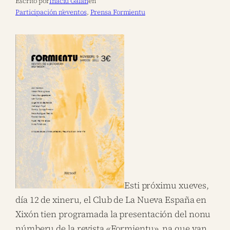
Escrito por
Inaciu Galán
en
Participación n’eventos
, 
Prensa Formientu
Esti próximu xueves,
día 12 de xineru, el Club de La Nueva España en
Xixón tien programada la presentación del nonu
númberu de la revista «Formientu», na que van