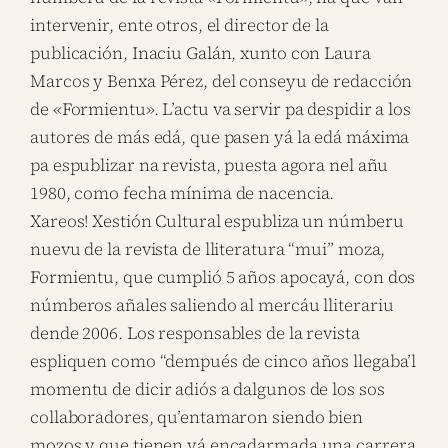
intervenir, ente otros, el director de la
publicación, Inaciu Galán, xunto con Laura
Marcos y Benxa Pérez, del conseyu de redacción
de «Formientu». L’actu va servir pa despidir a los
autores de más edá, que pasen yá la edá máxima
pa espublizar na revista, puesta agora nel añu
1980, como fecha mínima de nacencia.
Xareos! Xestión Cultural espubliza un númberu
nuevu de la revista de lliteratura “mui” moza,
Formientu, que cumplió 5 años apocayá, con dos
númberos añales saliendo al mercáu lliterariu
dende 2006. Los responsables de la revista
espliquen como “dempués de cinco años llegaba’l
momentu de dicir adiós a dalgunos de los sos
collaboradores, qu’entamaron siendo bien
mozos y que tienen yá encadarmada una carrera