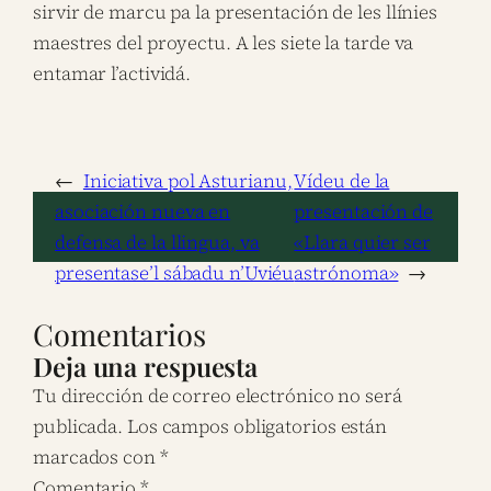
sirvir de marcu pa la presentación de les llínies
maestres del proyectu. A les siete la tarde va
entamar l’actividá.
←
Iniciativa pol Asturianu,
Vídeu de la
asociación nueva en
presentación de
defensa de la llingua, va
«Llara quier ser
presentase’l sábadu n’Uviéu
astrónoma»
→
Comentarios
Deja una respuesta
Tu dirección de correo electrónico no será
publicada.
Los campos obligatorios están
marcados con
*
Comentario
*