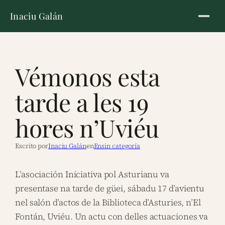
Inaciu Galán
Vémonos esta
tarde a les 19
hores n’Uviéu
Escrito por
Inaciu Galán
en
Ensin categoría
L’asociación Iniciativa pol Asturianu va
presentase na tarde de güei, sábadu 17 d’avientu
nel salón d’actos de la Biblioteca d’Asturies, n’El
Fontán, Uviéu. Un actu con delles actuaciones va