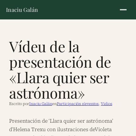
Inaciu Galán
Vídeu de la
presentación de
«Llara quier ser
astrónoma»
Escrito por
Inaciu Galán
en
Participación n’eventos
, 
Vidios
Presentación de ‘Llara quier ser astrónoma’
d’Helena Trexu con ilustraciones deVioleta