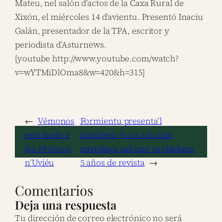
Mateu, nel salón d’actos de la Caxa Rural de
Xixón, el miércoles 14 d’avientu. Presentó Inaciu
Galán, presentador de la TPA, escritor y
periodista d’Asturnews.
[youtube http://www.youtube.com/watch?
v=wYTMiDlOma8&w=420&h=315]
←
Vémonos
Formientu presenta’l
esta tarde a
númberu 9 con un actu
les 19 hores
navidiegu nel que va celebrar
n’Uviéu
5 años de revista
→
Comentarios
Deja una respuesta
Tu dirección de correo electrónico no será