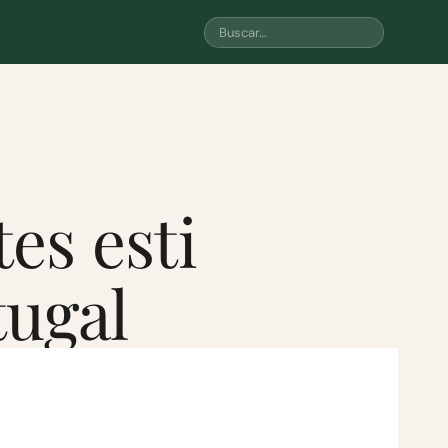
es esti
tugal