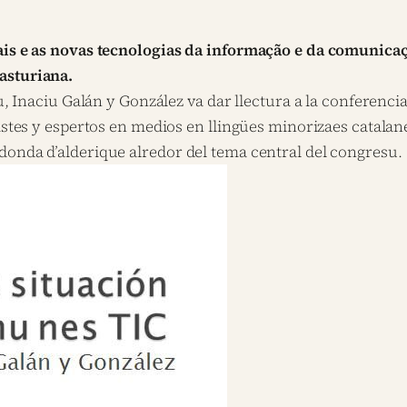
ais e as novas tecnologias da informação e da comunicaçã
asturiana.
nu, Inaciu Galán y González va dar llectura a la conferenci
distes y espertos en medios en llingües minorizaes catalan
donda d’alderique alredor del tema central del congresu.