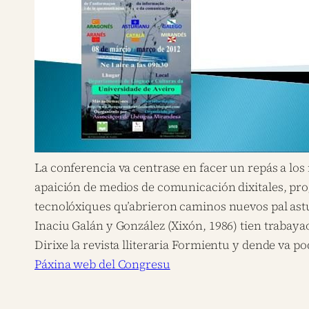
La conferencia va centrase en facer un repás a los r
apaición de medios de comunicación dixitales, pro
tecnolóxiques qu’abrieron caminos nuevos pal ast
Inaciu Galán y González (Xixón, 1986) tien traba
Dirixe la revista lliteraria Formientu y dende va p
Páxina web del Congresu