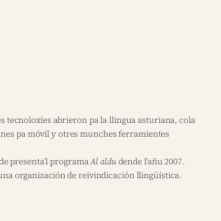
s tecnoloxíes abrieron pa la llingua asturiana, cola
iones pa móvil y otres munches ferramientes
nde presenta’l programa
Al aldu
dende l’añu 2007.
una organización de reivindicación llingüística.