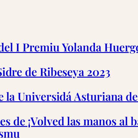
 del I Premiu Yolanda Huerg
 Sidre de Ribeseya 2023
de la Universidá Asturiana d
s de ¡Volved las manos al b
ismu