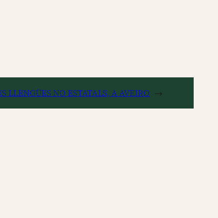
ES LLENGÜES NO ESTATALS, A AVEIRO
→