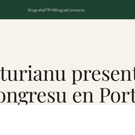
Obra
Biografía
Blogue
Contactu
sturianu present
ongresu en Por