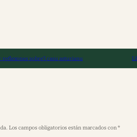
 reflexones sobre’l casu asturianu
L
ada.
Los campos obligatorios están marcados con
*