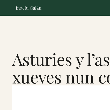
Inaciu Galán
Asturies y l’a
xueves nun c