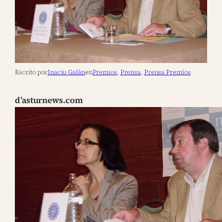
Escrito por
Inaciu Galán
en
Premios
, 
Prensa
, 
Prensa Premios
d’asturnews.com