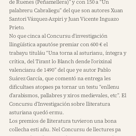
de Ruenes (Peñamellera)” y con 150 a “Un
palabreru Cabraliegu” del que son autores Xuan
Santori Vázquez-Azpiri y Juan Vicente Inguazo
Prieto.
No que cinca al Concursu d’investigación
llingüística apautóse premiar con 600 € el
trabayu tituláu “Una torna al asturianu, íntegra y
crítica, del Tirant lo Blanch dende l’orixinal
valencianu de 1490” del que ye autor Pablo
Suárez García, que comentó na entrega les
dificultaes atopaes pa tornar un testu “enllenu
d’arabismos, pallabres y xiros medievales, etc”. El
Concursu d’Investigación sobre lliteratura
asturiana quedó ermu.
Los premios de lliteratura tuvieron una bona
collecha esti añu. Nel Concursu de llectures pa