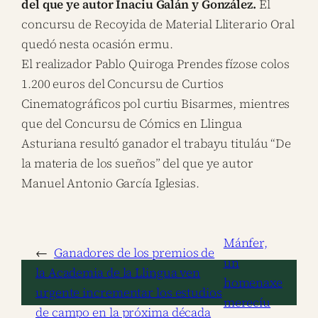
del que ye autor Inaciu Galán y González.
El
concursu de Recoyida de Material Lliterario Oral
quedó nesta ocasión ermu.
El realizador Pablo Quiroga Prendes fízose colos
1.200 euros del Concursu de Curtios
Cinematográficos pol curtiu Bisarmes, mientres
que del Concursu de Cómics en Llingua
Asturiana resultó ganador el trabayu tituláu “De
la materia de los sueños” del que ye autor
Manuel Antonio García Iglesias.
Mánfer,
←
Ganadores de los premios de
un
la Academia de la Llingua ven
homenaxe
urgente incrementar los estudios
merecíu
de campo en la próxima década