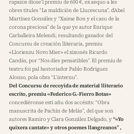
rapazos diose’l premiu de 600 €, ex aequo a les
obres titules “La maldición de Llucescuna”, d’Abel
Martínez González y “Xaime Bon y el casu de la
corona preciosa” de la que ye autor Enrique
Carballeira Melendi; resultando ganador del
Concursu de creación lliteraria, premiu
«Llorienzu Novo Mier» el xixonés Ricardo
Candás, por “Nos díes pensatibles”. El premiu de
teatru foi pal hestoriador Pablo Rodríguez
Alonso, pola obra “L’internu”.
Del Concursu de recoyida de material lliterario
escrito, premiu «Federico G.-Fierro Botas»
concediéronse esti añu dos accésits: “Obra
manuscrita de Pachín de Melás”, del que son
autores Ramiro y Clara González Delgado, y
“«Yo
quixera cantate» y otros poemes llangreanos” ,