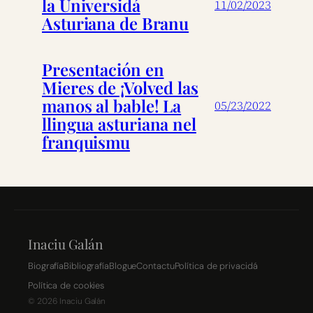
la Universidá
11/02/2023
Asturiana de Branu
Presentación en
Mieres de ¡Volved las
manos al bable! La
05/23/2022
llingua asturiana nel
franquismu
Inaciu Galán
Biografía
Bibliografía
Blogue
Contactu
Política de privacidá
Política de cookies
©
2026
Inaciu Galán