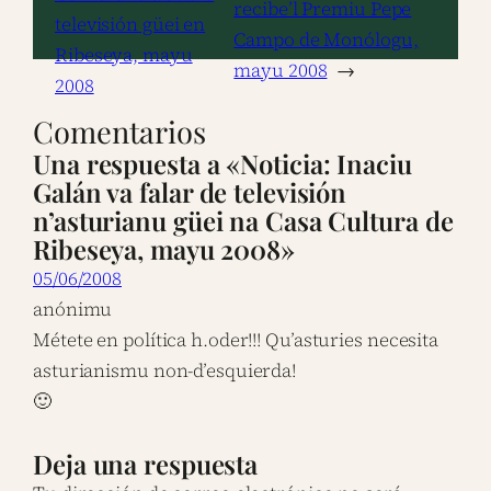
recibe’l Premiu Pepe
televisión güei en
Campo de Monólogu,
Ribeseya, mayu
mayu 2008
→
2008
Comentarios
Una respuesta a «Noticia: Inaciu
Galán va falar de televisión
n’asturianu güei na Casa Cultura de
Ribeseya, mayu 2008»
05/06/2008
anónimu
Métete en política h.oder!!! Qu’asturies necesita
asturianismu non-d’esquierda!
🙂
Deja una respuesta