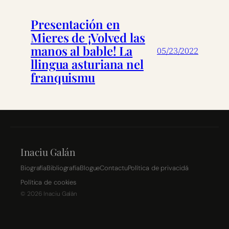
Presentación en
Mieres de ¡Volved las
manos al bable! La
05/23/2022
llingua asturiana nel
franquismu
Inaciu Galán
Biografía
Bibliografía
Blogue
Contactu
Política de privacidá
Política de cookies
©
2026
Inaciu Galán