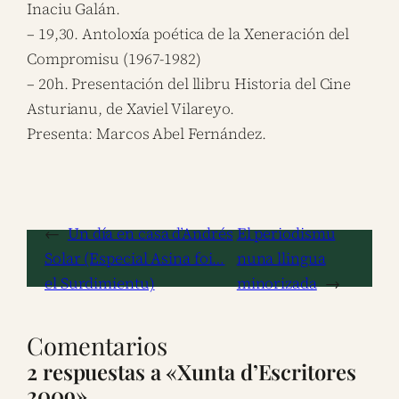
Inaciu Galán.
– 19,30. Antoloxía poética de la Xeneración del
Compromisu (1967-1982)
– 20h. Presentación del llibru Historia del Cine
Asturianu, de Xaviel Vilareyo.
Presenta: Marcos Abel Fernández.
←
Un día en casa d’Andrés
El periodismu
Solar (Especial Asina foi…
nuna llingua
el Surdimientu)
minorizada
→
Comentarios
2 respuestas a «Xunta d’Escritores
2009»