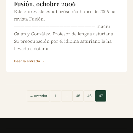
Fusión, ochobre 2006
Esta entrevista espublizóse n’ochobre de 2006 na
revista Fusión.
——————————————————————— Inaciu
Galán y González. Profesor de lengua asturiana
Su preocupación por el idioma asturiano le ha
llevado a dotar a…
Lleer la entrada →
← Anterior
1
…
45
46
47